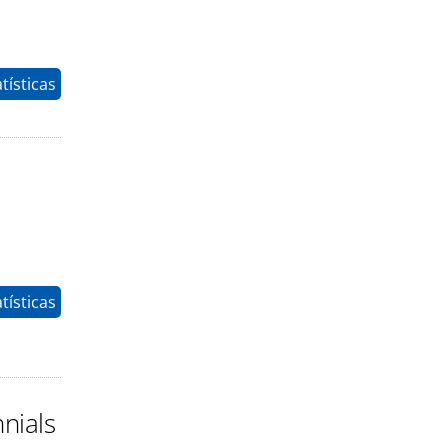
tísticas
tísticas
nials