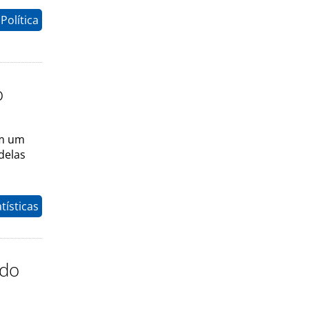
Política
o
am um
delas
tísticas
 do