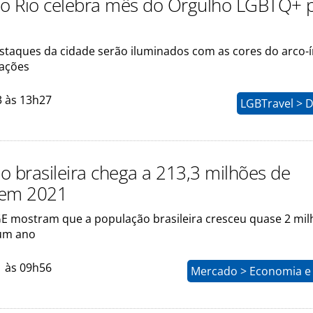
no Rio celebra mês do Orgulho LGBTQ+ 
staques da cidade serão iluminados com as cores do arco-ír
 ações
3 às 13h27
LGBTravel > D
o brasileira chega a 213,3 milhões de
 em 2021
E mostram que a população brasileira cresceu quase 2 mil
um ano
1 às 09h56
Mercado > Economia e 