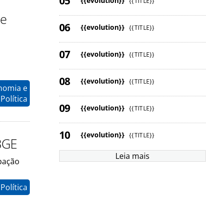
{{evolution}}
{{TITLE}}
de
{{evolution}}
{{TITLE}}
{{evolution}}
{{TITLE}}
{{evolution}}
{{TITLE}}
nomia e
Política
{{evolution}}
{{TITLE}}
{{evolution}}
{{TITLE}}
BGE
Leia mais
pação
Política