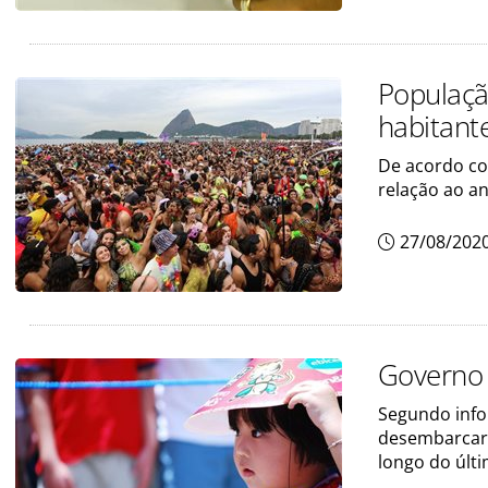
Populaçã
habitante
De acordo co
relação ao a
27/08/202
Governo e
Segundo info
desembarcara
longo do últ