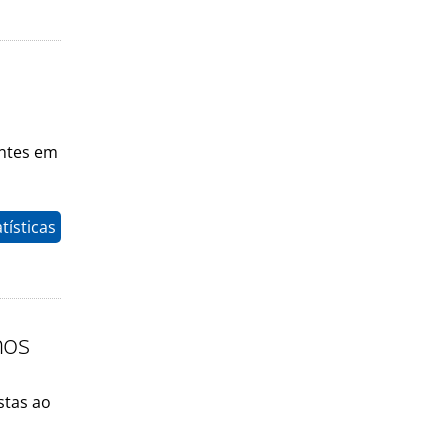
antes em
tísticas
nos
stas ao