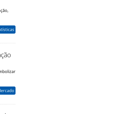
ação,
tísticas
ação
mbolizar
Mercado