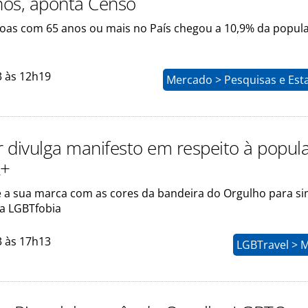
os, aponta Censo
soas com 65 anos ou mais no País chegou a 10,9% da popul
3 às 12h19
Mercado > Pesquisas e Esta
 divulga manifesto em respeito à popul
A+
e a sua marca com as cores da bandeira do Orgulho para si
 a LGBTfobia
3 às 17h13
LGBTravel > 