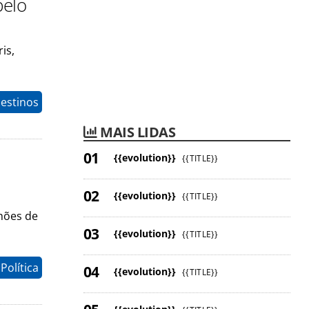
pelo
is,
estinos
MAIS LIDAS
{{evolution}}
{{TITLE}}
{{evolution}}
{{TITLE}}
hões de
{{evolution}}
{{TITLE}}
Política
{{evolution}}
{{TITLE}}