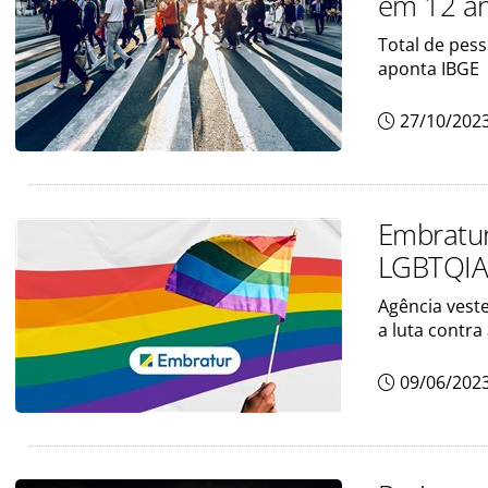
em 12 an
Total de pes
aponta IBGE
27/10/202
Embratur
LGBTQI
Agência vest
a luta contra
09/06/202