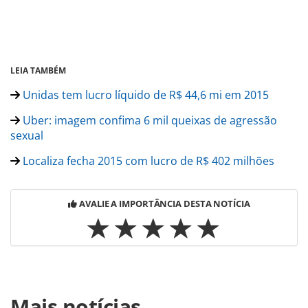
LEIA TAMBÉM
Unidas tem lucro líquido de R$ 44,6 mi em 2015
Uber: imagem confima 6 mil queixas de agressão
sexual
Localiza fecha 2015 com lucro de R$ 402 milhões
AVALIE A IMPORTÂNCIA DESTA NOTÍCIA
Para compartilhar esse conteúdo, por favor utilize o link
Mais notícias
https://www.panrotas.com.br/noticia-