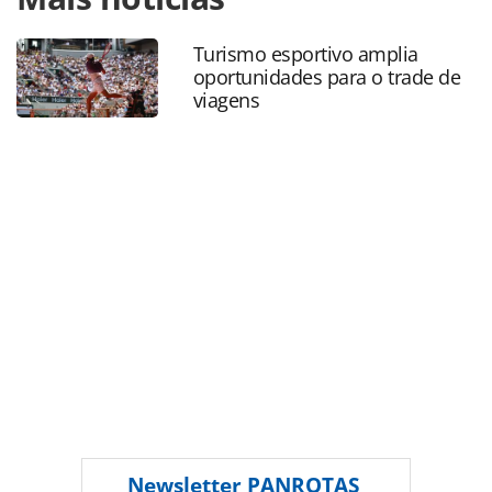
turismo/servicos/2016/03/uber-prepara-operacao-em-
salvador-prefeito-e-contra_124450.html ou as ferramentas
Turismo esportivo amplia
oferecidas na página. Todo o conteúdo produzido pela
oportunidades para o trade de
PANROTAS Editora é protegido pela legislação brasileira
viagens
sobre direito autoral. Não reproduza o conteúdo sem
autorização da PANROTAS Editora
(copyright@panrotas.com.br).
Newsletter
PANROTAS