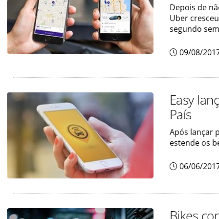
Depois de nã
Uber cresceu
segundo sem
09/08/201
Easy lan
País
Após lançar p
estende os be
06/06/201
Bikes co