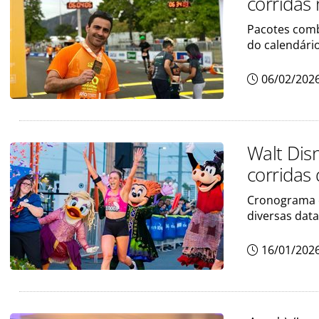
corridas 
Pacotes comb
do calendári
06/02/202
Walt Dis
corridas
Cronograma c
diversas dat
16/01/202