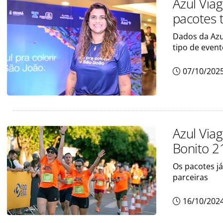
Azul Via
pacotes t
Dados da Azu
tipo de even
07/10/202
Azul Via
Bonito 2
Os pacotes já
parceiras
16/10/202