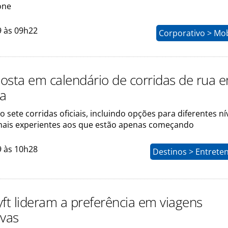
one
9 às 09h22
Corporativo > Mob
osta em calendário de corridas de rua 
ja
o sete corridas oficiais, incluindo opções para diferentes ní
 mais experientes aos que estão apenas começando
9 às 10h28
Destinos > Entrete
yft lideram a preferência em viagens
ivas