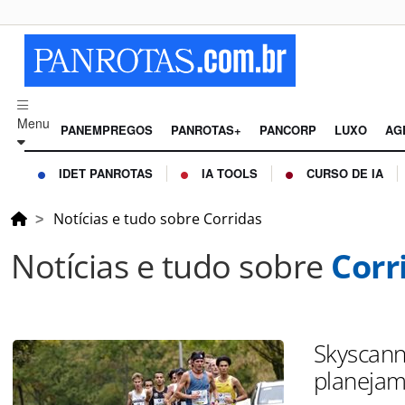
Menu
PANEMPREGOS
PANROTAS+
PANCORP
LUXO
AG
IDET PANROTAS
IA TOOLS
CURSO DE IA
Notícias e tudo sobre Corridas
Notícias e tudo sobre
Corr
Skyscann
planejam