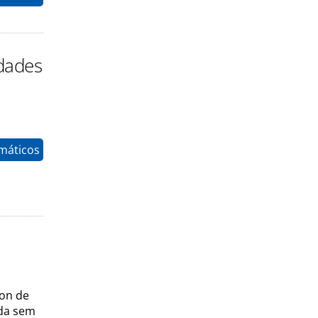
idades
máticos
son de
ida sem