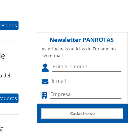
estinos
Newsletter
PANROTAS
As principais notícias do Turismo no
de
seu e-mail
a del
radoras
Cadastre-se
ra