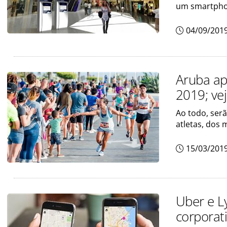
um smartph
04/09/201
Aruba ap
2019; ve
Ao todo, serã
atletas, dos
15/03/201
Uber e L
corporat