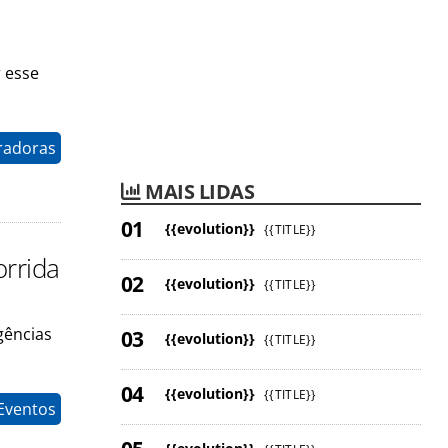
 esse
radoras
MAIS LIDAS
{{evolution}}
{{TITLE}}
orrida
{{evolution}}
{{TITLE}}
agências
{{evolution}}
{{TITLE}}
{{evolution}}
{{TITLE}}
Eventos