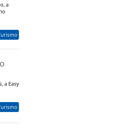
o, a
 no
Turismo
 o
s, a Easy
Turismo
a