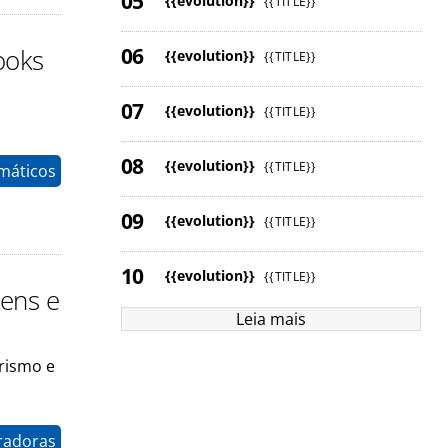
{{evolution}}
{{TITLE}}
ooks
{{evolution}}
{{TITLE}}
{{evolution}}
{{TITLE}}
{{evolution}}
{{TITLE}}
máticos
{{evolution}}
{{TITLE}}
{{evolution}}
{{TITLE}}
ens e
Leia mais
rismo e
radoras