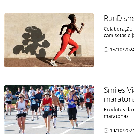
RunDisne
Colaboração 
camisetas e 
15/10/202
Smiles V
maraton
Produtos da 
maratonas
14/10/202