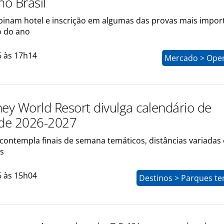
no Brasil
inam hotel e inscrição em algumas das provas mais impor
o do ano
6 às 17h14
Mercado > Ope
ney World Resort divulga calendário de
 de 2026-2027
ontempla finais de semana temáticos, distâncias variadas 
as
6 às 15h04
Destinos > Parques te