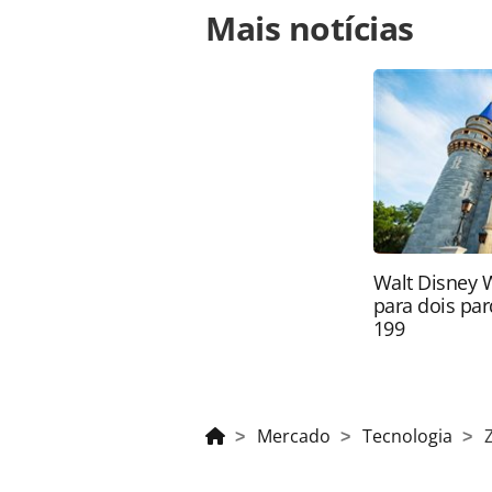
Mais notícias
https://www.panrotas.com.br/notici
dobrar-parcerias-com-agencias-no-b
página. Todo o conteúdo produzido 
brasileira sobre direito autoral. N
PANROTAS Editora (copyright@panro
Walt Disney 
para dois par
199
Mercado
Tecnologia