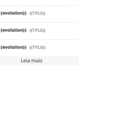
{{evolution}}
{{TITLE}}
{{evolution}}
{{TITLE}}
{{evolution}}
{{TITLE}}
Leia mais