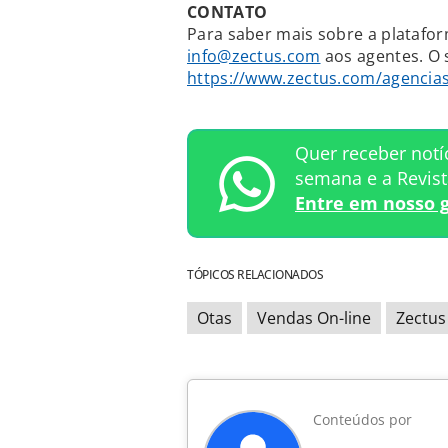
CONTATO
Para saber mais sobre a plataform
info@zectus.com
aos agentes. O s
https://www.zectus.com/agencia
Quer receber notí
semana e a Revis
Entre em nosso 
TÓPICOS RELACIONADOS
Otas
Vendas On-line
Zectus
Conteúdos por