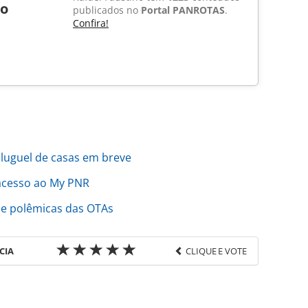
no
publicados no
Portal PANROTAS
.
Confira!
aluguel de casas em breve
 acesso ao My PNR
 e polêmicas das OTAs
CIA
CLIQUE E VOTE
favor utilize o link