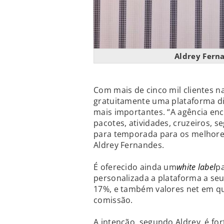
Aldrey Ferna
Com mais de cinco mil clientes n
gratuitamente uma plataforma dig
mais importantes. “A agência enco
pacotes, atividades, cruzeiros, 
para temporada para os melhores
Aldrey Fernandes.
É oferecido ainda um
white label
pa
personalizada a plataforma a seu
17%, e também valores net em qu
comissão.
A intenção, segundo Aldrey, é f