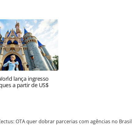
a-turismo/tecnologia/2016/11/zectus-ota-quer-
rasil_141629.html ou as ferramentas oferecidas na
pela PANROTAS Editora é protegido pela legislação
ão reproduza o conteúdo sem autorização da
tas.com.br).
World lança ingresso
ques a partir de US$
Zectus: OTA quer dobrar parcerias com agências no Brasil