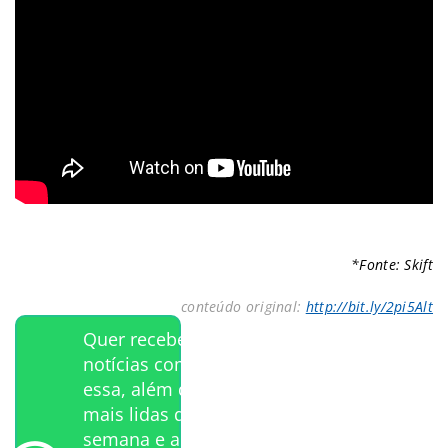
*Fonte: Skift
conteúdo original:
http://bit.ly/2pi5Alt
Quer receber
notícias como
essa, além das
mais lidas da
semana e a