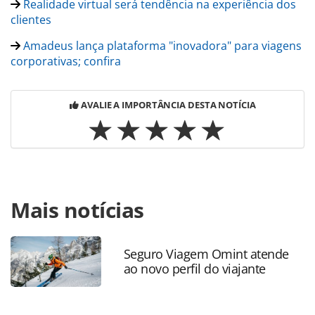
Realidade virtual será tendência na experiência dos
clientes
Amadeus lança plataforma "inovadora" para viagens
corporativas; confira
AVALIE A IMPORTÂNCIA DESTA NOTÍCIA
Para compartilhar esse conteúdo, por favor utilize o link
Mais notícias
https://www.panrotas.com.br/noticia-
turismo/tecnologia/2017/04/amadeus-testa-realidade-
virtual-para-efetuar-reservas-video_146065.html ou as
ferramentas oferecidas na página. Todo o conteúdo
Seguro Viagem Omint atende
ao novo perfil do viajante
produzido pela PANROTAS Editora é protegido pela
legislação brasileira sobre direito autoral. Não reproduza o
conteúdo sem autorização da PANROTAS Editora
(copyright@panrotas.com.br).