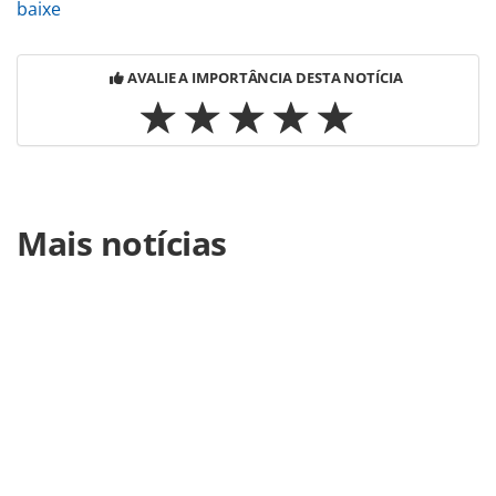
baixe
AVALIE A IMPORTÂNCIA DESTA NOTÍCIA
Para compartilhar esse conteúdo, por favor utilize o link
Mais notícias
https://www.panrotas.com.br/rio/eventos/2019/06/prefeitu
do-rj-transformara-copa-america-em-
carnaval_165258.html ou as ferramentas oferecidas na
página. Todo o conteúdo produzido pela PANROTAS
Editora é protegido pela legislação brasileira sobre direito
autoral. Não reproduza o conteúdo sem autorização da
PANROTAS Editora (copyright@panrotas.com.br).