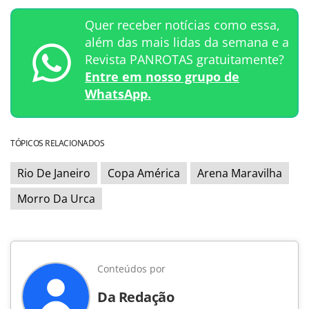
Quer receber notícias como essa,
além das mais lidas da semana e a
Revista PANROTAS gratuitamente?
Entre em nosso grupo de
WhatsApp.
TÓPICOS RELACIONADOS
Rio De Janeiro
Copa América
Arena Maravilha
Morro Da Urca
Conteúdos por
Da Redação