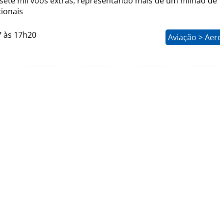
sete mil voos extras, representando mais de um milhão de
cionais
7 às 17h20
Aviação > Aer