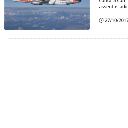
contará com 
assentos adi
27/10/201