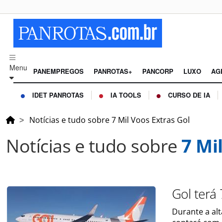
Menu
PANEMPREGOS
PANROTAS+
PANCORP
LUXO
AG
IDET PANROTAS
IA TOOLS
CURSO DE IA
Notícias e tudo sobre 7 Mil Voos Extras Gol
Notícias e tudo sobre
7 Mi
Gol terá
Durante a al