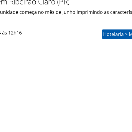
em Ribeirão Claro (PR)
unidade começa no mês de junho imprimindo as caracterís
5 às 12h16
Hotelaria > 