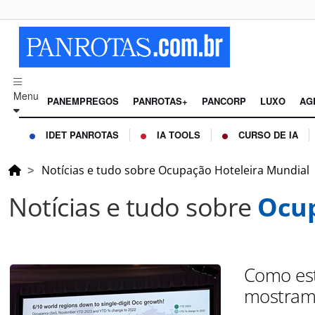
Menu
PANEMPREGOS
PANROTAS+
PANCORP
LUXO
AG
IDET PANROTAS
IA TOOLS
CURSO DE IA
Notícias e tudo sobre Ocupação Hoteleira Mundial
Notícias e tudo sobre
Ocup
Como est
mostram