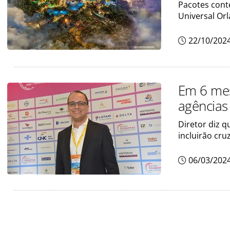
Pacotes cont
Universal Or
22/10/202
Em 6 mes
agências
Diretor diz q
incluirão cru
06/03/202