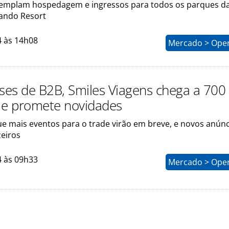
emplam hospedagem e ingressos para todos os parques d
lando Resort
4 às 14h08
Mercado > Ope
es de B2B, Smiles Viagens chega a 700
 e promete novidades
ue mais eventos para o trade virão em breve, e novos anún
zeiros
4 às 09h33
Mercado > Ope