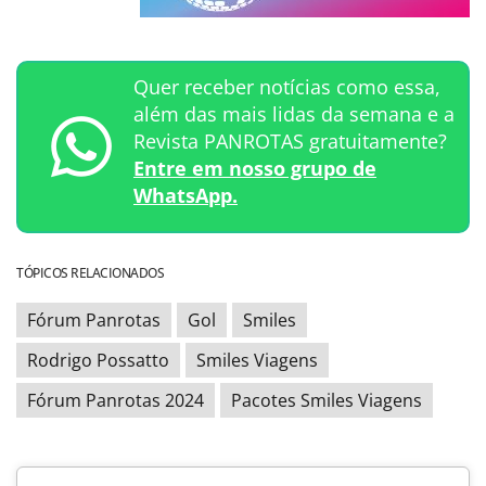
Quer receber notícias como essa,
além das mais lidas da semana e a
Revista PANROTAS gratuitamente?
Entre em nosso grupo de
WhatsApp.
TÓPICOS RELACIONADOS
Fórum Panrotas
Gol
Smiles
Rodrigo Possatto
Smiles Viagens
Fórum Panrotas 2024
Pacotes Smiles Viagens