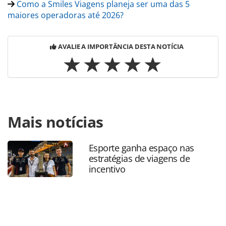
Como a Smiles Viagens planeja ser uma das 5
maiores operadoras até 2026?
AVALIE A IMPORTÂNCIA DESTA NOTÍCIA
Para compartilhar esse conteúdo, por favor utilize o link
Mais notícias
https://www.panrotas.com.br/mercado/operadoras/2024/
6-meses-de-b2b-smiles-viagens-chega-a-700-agencias-e-
promete-novidades_203642.html ou as ferramentas
Esporte ganha espaço nas
oferecidas na página. Todo o conteúdo produzido pela
estratégias de viagens de
PANROTAS Editora é protegido pela legislação brasileira
incentivo
sobre direito autoral. Não reproduza o conteúdo sem
autorização da PANROTAS Editora
(copyright@panrotas.com.br).