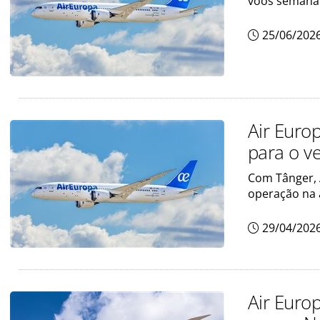
voos semana
25/06/202
Air Euro
para o v
Com Tânger, 
operação na 
29/04/202
Air Euro