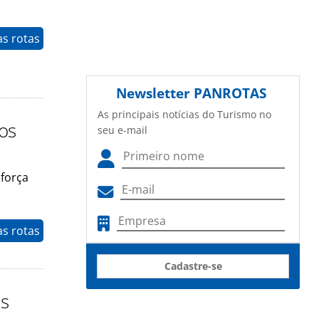
as rotas
Newsletter
PANROTAS
As principais notícias do Turismo no
nos
seu e-mail
eforça
as rotas
Cadastre-se
as