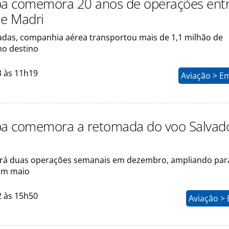
pa comemora 20 anos de operações ent
 e Madri
das, companhia aérea transportou mais de 1,1 milhão de
no destino
3 às 11h19
Aviação > E
pa comemora a retomada do voo Salvad
rá duas operações semanais em dezembro, ampliando para
em maio
2 às 15h50
Aviação >