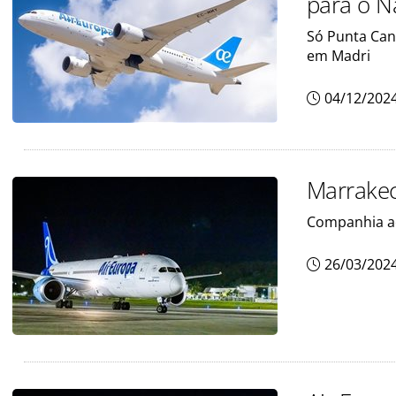
para o N
Só Punta Can
em Madri
04/12/202
Marrakec
Companhia a
26/03/202