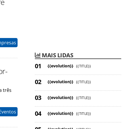
re
mpresas
MAIS LIDAS
{{evolution}}
{{TITLE}}
or-
{{evolution}}
{{TITLE}}
 três
{{evolution}}
{{TITLE}}
 Eventos
{{evolution}}
{{TITLE}}