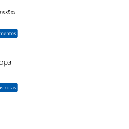
onexões
timentos
ropa
as rotas