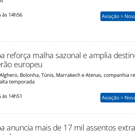
is
6 às 14h56
Aviação > Nov
pa reforça malha sazonal e amplia desti
erão europeu
Alghero, Bolonha, Túnis, Marrakech e Atenas, companhia r
alta temporada
6 às 14h51
Aviação > Nov
pa anuncia mais de 17 mil assentos extr