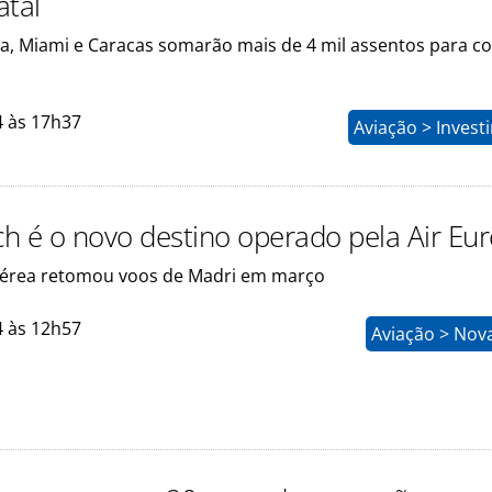
atal
a, Miami e Caracas somarão mais de 4 mil assentos para c
4 às 17h37
Aviação > Inves
h é o novo destino operado pela Air Eu
érea retomou voos de Madri em março
4 às 12h57
Aviação > Nov