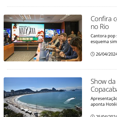
Confira 
no Rio
Cantora pop 
esquema simi
26/04/202
Show da 
Copacab
Apresentação
aponta Hotéi
25/04/202