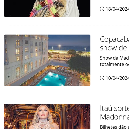
18/04/202
Copacaba
show de
Show da Mado
totalmente o
10/04/202
Itaú sor
Madonna;
Bilhetes dão