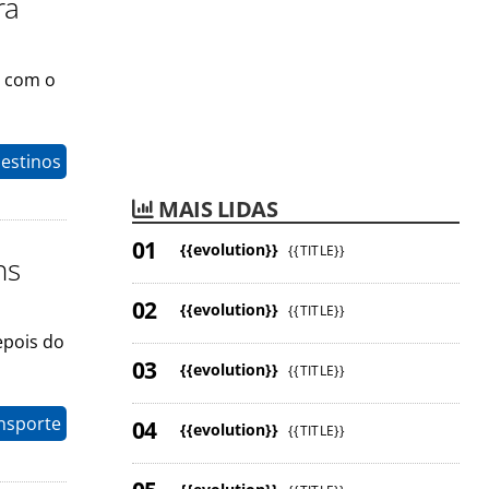
ra
 com o
Destinos
MAIS LIDAS
{{evolution}}
{{TITLE}}
ns
{{evolution}}
{{TITLE}}
epois do
{{evolution}}
{{TITLE}}
nsporte
{{evolution}}
{{TITLE}}