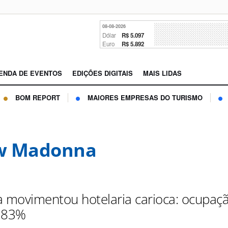
08-08-2026
Dólar
R$ 5.097
Euro
R$ 5.892
ENDA DE EVENTOS
EDIÇÕES DIGITAIS
MAIS LIDAS
BOM REPORT
MAIORES EMPRESAS DO TURISMO
w Madonna
movimentou hotelaria carioca: ocupaç
m 83%