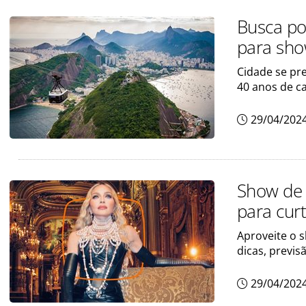
Busca po
para sh
Cidade se pr
40 anos de ca
29/04/202
Show de
para curt
Aproveite o 
dicas, previ
29/04/202