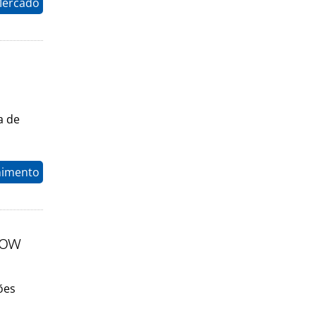
Mercado
a de
nimento
how
ões