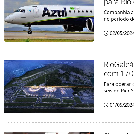
para Rio
Companhia aé
no período d
02/05/202
RioGaleã
com 170 
Para operar o
seis do Píer S
01/05/202