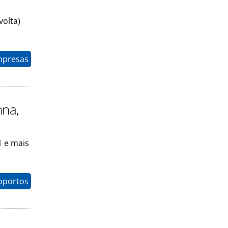
volta)
mpresas
nna,
1 e mais
oportos