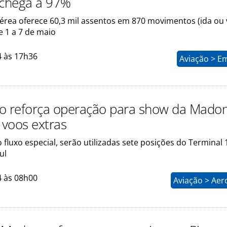
 chega a 97%
rea oferece 60,3 mil assentos em 870 movimentos (ida ou 
e 1 a 7 de maio
4 às 17h36
Aviação > E
o reforça operação para show da Mado
voos extras
 fluxo especial, serão utilizadas sete posições do Terminal 
ul
4 às 08h00
Aviação > Aer