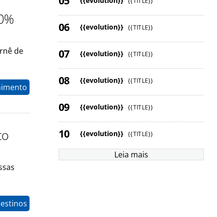
{{evolution}}
{{TITLE}}
70%
{{evolution}}
{{TITLE}}
rnê de
{{evolution}}
{{TITLE}}
{{evolution}}
{{TITLE}}
nimento
{{evolution}}
{{TITLE}}
to
{{evolution}}
{{TITLE}}
Leia mais
ssas
estinos