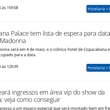
4 às 15h58
Hotelaria >
na Palace tem lista de espera para dat
 Madonna
nna será em 4 de maio, e o icônico hotel de Copacabana e
cupado para a data
4 às 12h39
Hotelaria >
teará ingressos em área vip do show da
 veja como conseguir
 acesso a um espaço especial que será montado bem em fre