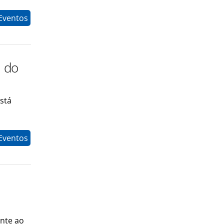
 Eventos
a do
stá
 Eventos
nte ao