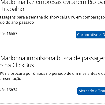
Madonna faz empresas evitarem Rio pa
a trabalho
assagens para a semana do show caiu 61% em comparação
do do ano passado
4 às 16h57
Corporativo > 
Madonna impulsiona busca de passage
o na ClickBus
682% na procura por ônibus no período de um mês antes e d
presentação
4 às 16h34
Mercado > Tra