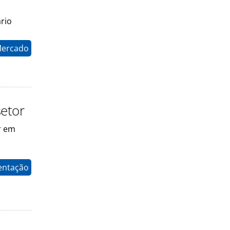
rio
Mercado
setor
r em
entação