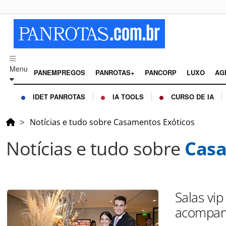
Menu
PANEMPREGOS
PANROTAS+
PANCORP
LUXO
AG
IDET PANROTAS
IA TOOLS
CURSO DE IA
Notícias e tudo sobre Casamentos Exóticos
Notícias e tudo sobre
Casa
Salas vi
acompan