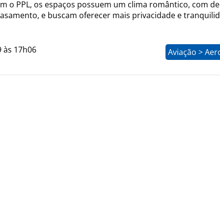
m o PPL, os espaços possuem um clima romântico, com d
casamento, e buscam oferecer mais privacidade e tranquili
9 às 17h06
Aviação > Aer