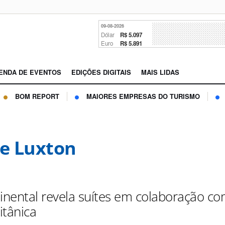
09-08-2026
Dólar
R$ 5.097
Euro
R$ 5.891
ENDA DE EVENTOS
EDIÇÕES DIGITAIS
MAIS LIDAS
BOM REPORT
MAIORES EMPRESAS DO TURISMO
re Luxton
tinental revela suítes em colaboração c
ritânica