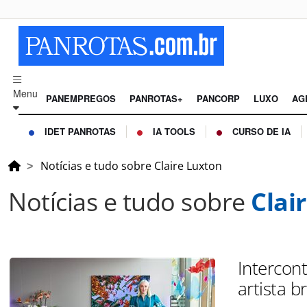
Menu
PANEMPREGOS
PANROTAS+
PANCORP
LUXO
AG
IDET PANROTAS
IA TOOLS
CURSO DE IA
Notícias e tudo sobre Claire Luxton
Notícias e tudo sobre
Clai
Intercon
artista b