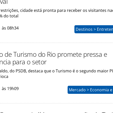
val
trições, cidade está pronta para receber os visitantes nac
% do total
1 às 08h34
Destinos > Entrete
io de Turismo do Rio promete pressa e
cia para o setor
raldo, do PSDB, destaca que o Turismo é o segundo maior P
ioca
1 às 19h09
Mercado > Economia e 