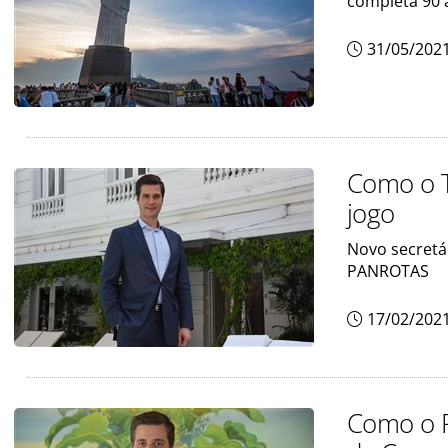
completa 90 
31/05/202
Como o T
jogo
Novo secretár
PANROTAS
17/02/202
Como o Ri