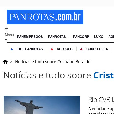
Menu
PANEMPREGOS
PANROTAS+
PANCORP
LUXO
AG
IDET PANROTAS
IA TOOLS
CURSO DE IA
Notícias e tudo sobre Cristiano Beraldo
Notícias e tudo sobre
Cris
Rio CVB l
A entidade a