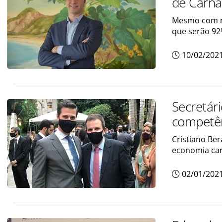
de Carna
Mesmo com res
que serão 92
10/02/202
Secretár
competên
Cristiano Be
economia car
02/01/202