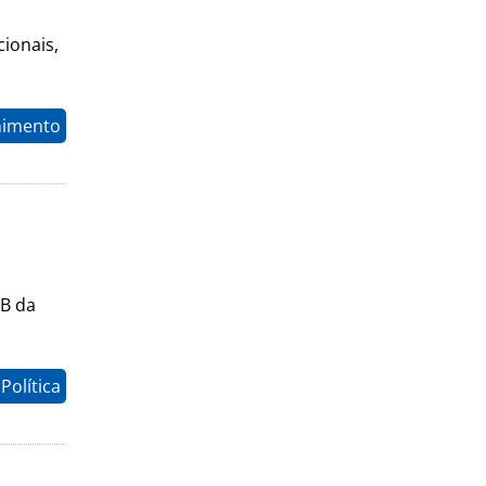
ionais,
nimento
IB da
Política