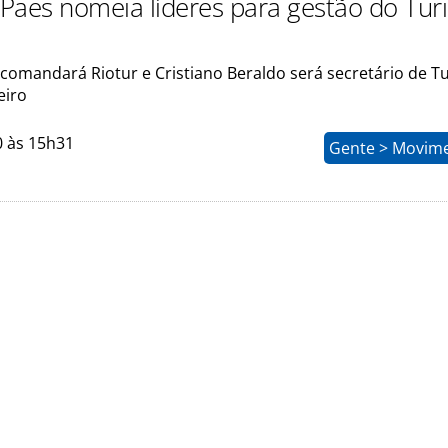
Paes nomeia líderes para gestão do Tu
 comandará Riotur e Cristiano Beraldo será secretário de T
eiro
0 às 15h31
Gente > Movim