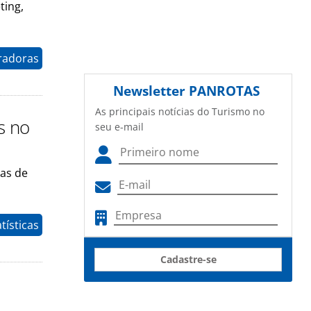
ting,
radoras
Newsletter
PANROTAS
As principais notícias do Turismo no
s no
seu e-mail
as de
tísticas
Cadastre-se