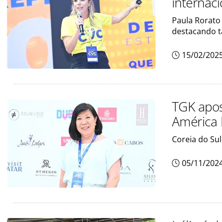
internac
Paula Rorato
destacando 
15/02/202
TGK apos
América 
Coreia do Sul
05/11/202