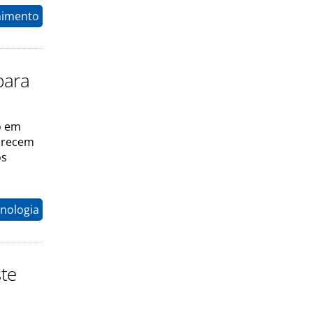
nimento
para
o em
parecem
os
nologia
ste