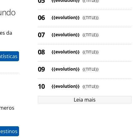
{{evolution}}
{{TITLE}}
gundo
{{evolution}}
{{TITLE}}
ses da
{{evolution}}
{{TITLE}}
{{evolution}}
{{TITLE}}
tísticas
{{evolution}}
{{TITLE}}
{{evolution}}
{{TITLE}}
Leia mais
úmeros
estinos