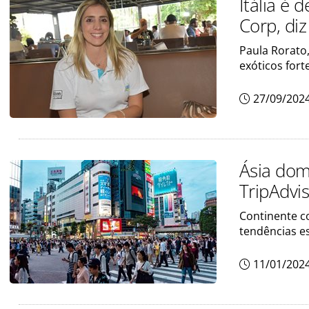
Itália é
Corp, di
Paula Rorato
exóticos for
27/09/202
Ásia dom
TripAdvis
Continente c
tendências e
11/01/202