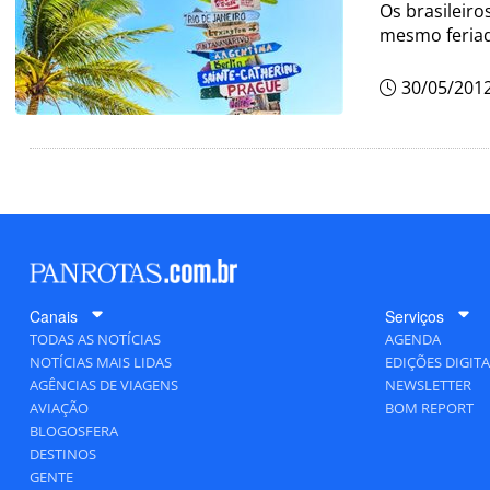
Os brasileir
mesmo feriad
30/05/201
Canais
Serviços
TODAS AS NOTÍCIAS
AGENDA
NOTÍCIAS MAIS LIDAS
EDIÇÕES DIGITA
AGÊNCIAS DE VIAGENS
NEWSLETTER
AVIAÇÃO
BOM REPORT
BLOGOSFERA
DESTINOS
GENTE