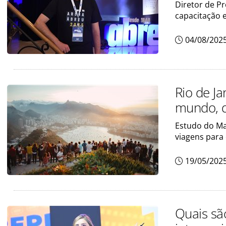
Diretor de P
capacitação 
04/08/202
Rio de J
mundo, d
Estudo do Ma
viagens para
19/05/202
Quais sã