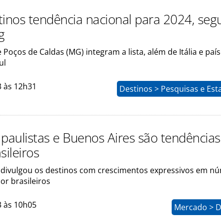
tinos tendência nacional para 2024, se
g
e Poços de Caldas (MG) integram a lista, além de Itália e paí
ul
3 às 12h31
Destinos > Pesquisas e Esta
 paulistas e Buenos Aires são tendências
sileiros
divulgou os destinos com crescimentos expressivos em n
or brasileiros
3 às 10h05
Mercado > D