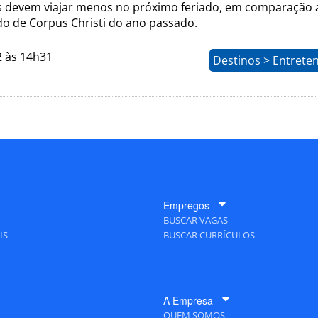
os devem viajar menos no próximo feriado, em comparação 
o de Corpus Christi do ano passado.
2 às 14h31
Destinos > Entrete
Empregos
BUSCAR VAGAS
IS
BUSCAR CURRÍCULOS
A Empresa
QUEM SOMOS