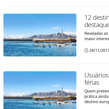
12 desti
destaqu
Reveladas as 
maior intere
24/11/201
Usuários
férias
Quem pretende
prática aind
destino euro