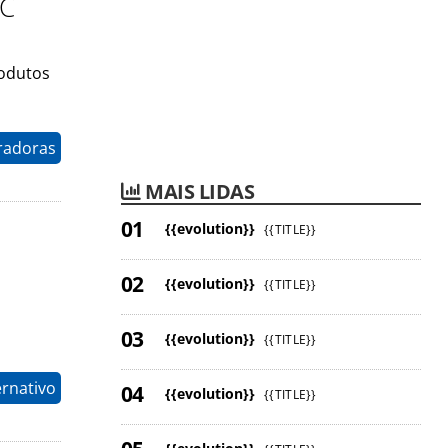
VC
rodutos
radoras
MAIS LIDAS
{{evolution}}
{{TITLE}}
{{evolution}}
{{TITLE}}
{{evolution}}
{{TITLE}}
ernativo
{{evolution}}
{{TITLE}}