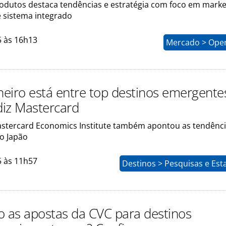
rodutos destaca tendências e estratégia com foco em marke
e sistema integrado
5 às 16h13
Mercado > Ope
aneiro está entre top destinos emergente
iz Mastercard
stercard Economics Institute também apontou as tendênci
 o Japão
5 às 11h57
Destinos > Pesquisas e Esta
o as apostas da CVC para destinos