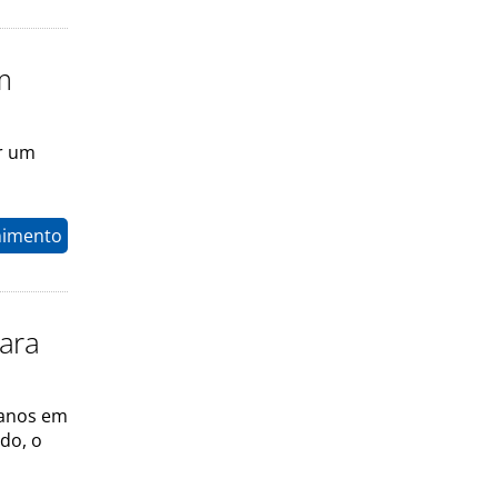
m
ar um
nimento
para
lanos em
do, o