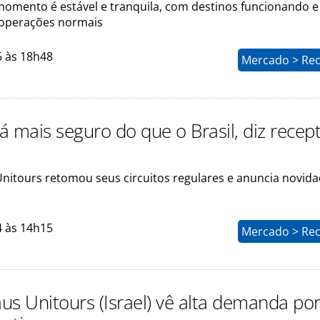
momento é estável e tranquila, com destinos funcionando e
 operações normais
5 às 18h48
Mercado > Rec
tá mais seguro do que o Brasil, diz recep
nitours retomou seus circuitos regulares e anuncia novid
4 às 14h15
Mercado > Rec
us Unitours (Israel) vê alta demanda po