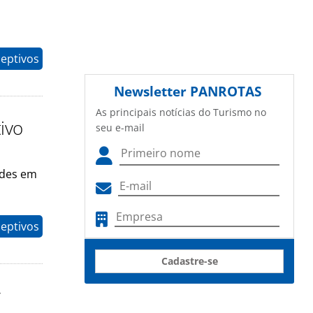
eptivos
Newsletter
PANROTAS
As principais notícias do Turismo no
tivo
seu e-mail
ades em
eptivos
Cadastre-se
r