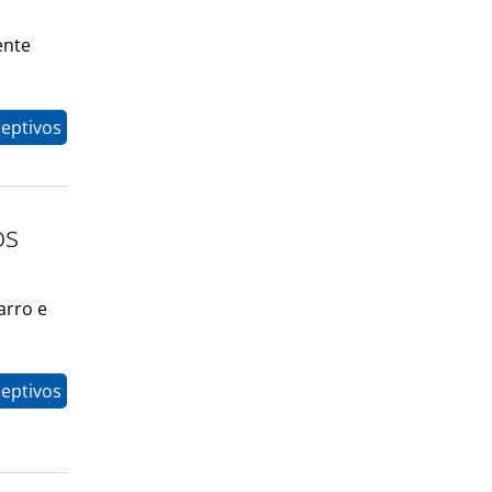
ente
eptivos
os
arro e
eptivos