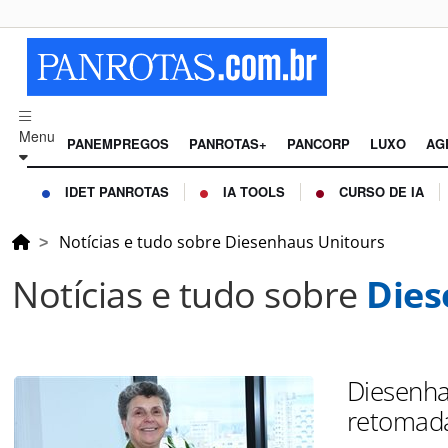
Menu
PANEMPREGOS
PANROTAS+
PANCORP
LUXO
AG
IDET PANROTAS
IA TOOLS
CURSO DE IA
Notícias e tudo sobre Diesenhaus Unitours
Notícias e tudo sobre
Dies
Diesenhau
retomada