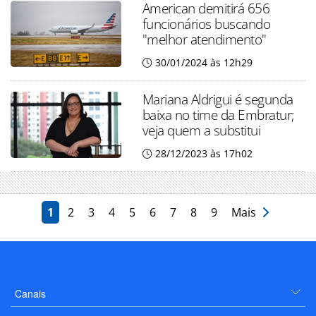
American demitirá 656
funcionários buscando
"melhor atendimento"
30/01/2024 às 12h29
Mariana Aldrigui é segunda
baixa no time da Embratur;
veja quem a substitui
28/12/2023 às 17h02
1
2
3
4
5
6
7
8
9
Mais
Canais