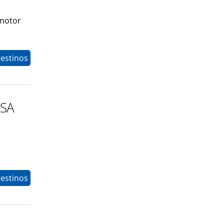
 motor
estinos
USA
estinos