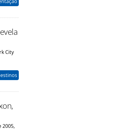
entação
revela
k City
estinos
xon,
e 2005,