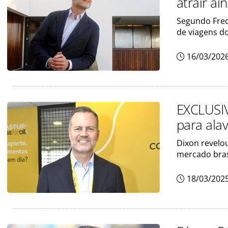
atrair a
Segundo Fred
de viagens d
16/03/202
EXCLUSIV
para ala
Dixon revelo
mercado bras
18/03/202