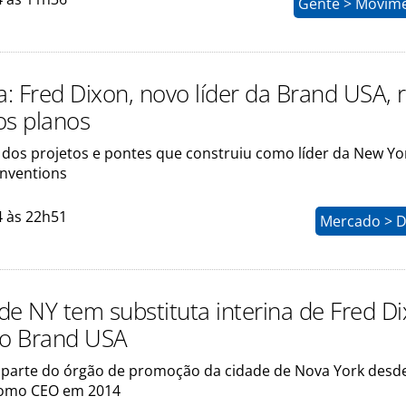
Gente > Movim
a: Fred Dixon, novo líder da Brand USA, 
os planos
 dos projetos e pontes que construiu como líder da New Yor
nventions
4 às 22h51
Mercado > D
de NY tem substituta interina de Fred Di
ao Brand USA
z parte do órgão de promoção da cidade de Nova York desd
omo CEO em 2014