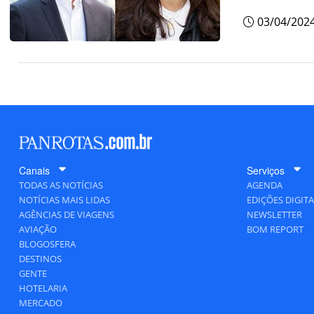
03/04/202
Canais
Serviços
TODAS AS NOTÍCIAS
AGENDA
NOTÍCIAS MAIS LIDAS
EDIÇÕES DIGITA
AGÊNCIAS DE VIAGENS
NEWSLETTER
AVIAÇÃO
BOM REPORT
BLOGOSFERA
DESTINOS
GENTE
HOTELARIA
MERCADO