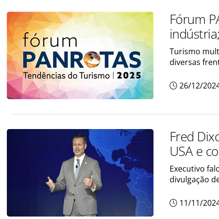
Fórum P
indústria
Turismo mult
diversas fren
26/12/202
Fred Dix
USA e co
Executivo fal
divulgação d
11/11/202