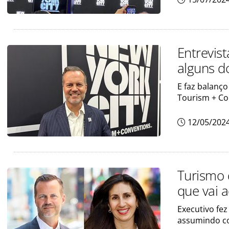
Entrevist
alguns d
E faz balanço
Tourism + Co
12/05/202
Turismo 
que vai 
Executivo fe
assumindo c