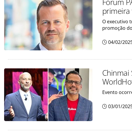
Fórum PA
primeira
O executivo 
promoção do
04/02/202
Chinmai 
WorldHo
Evento ocorr
03/01/202