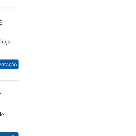
e
 hoje
entação
r
de