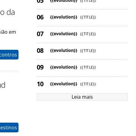
{{evolution}}
{{TITLE}}
o da
{{evolution}}
{{TITLE}}
nião em
{{evolution}}
{{TITLE}}
{{evolution}}
{{TITLE}}
contros
{{evolution}}
{{TITLE}}
nd
{{evolution}}
{{TITLE}}
Leia mais
estinos