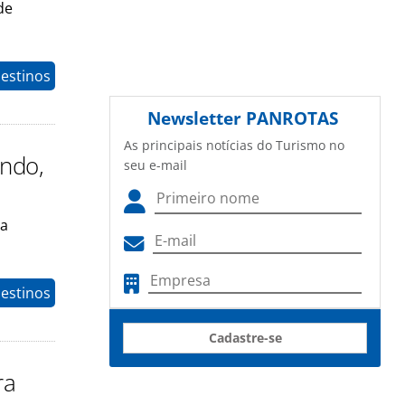
de
estinos
Newsletter
PANROTAS
As principais notícias do Turismo no
ndo,
seu e-mail
ra
estinos
Cadastre-se
ra