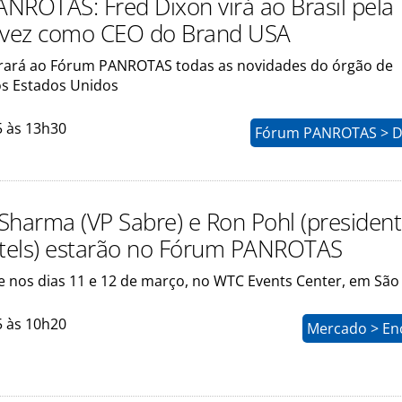
NROTAS: Fred Dixon virá ao Brasil pela
 vez como CEO do Brand USA
trará ao Fórum PANROTAS todas as novidades do órgão de
s Estados Unidos
5 às 13h30
Fórum PANROTAS > D
Sharma (VP Sabre) e Ron Pohl (presiden
tels) estarão no Fórum PANROTAS
e nos dias 11 e 12 de março, no WTC Events Center, em São
5 às 10h20
Mercado > En