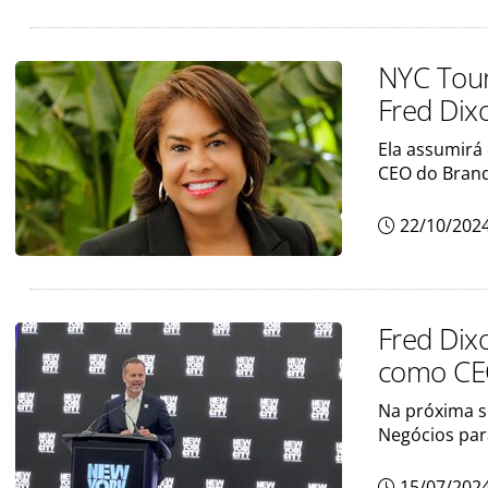
NYC Tour
Fred Dix
Ela assumirá
CEO do Bran
22/10/202
Fred Dix
como CE
Na próxima s
Negócios para
15/07/202