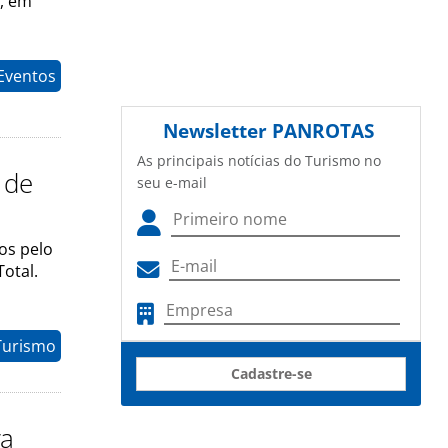
N, em
 Eventos
Newsletter
PANROTAS
As principais notícias do Turismo no
 de
seu e-mail
os pelo
otal.
Turismo
Cadastre-se
ra