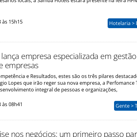
sários locais, a Samba Hotéis estará presente na feira HF
8 às 15h15
Hotelaria >
 lança empresa especializada em gestão
e empresas
mpetência e Resultados, estes são os três pilares destacad
rgio Lopes que irão reger sua nova empresa, a Perfomance T
senvolvimento integral de pessoas e organizações,
8 às 08h41
Gente > 
ise nos negócios: um primeiro passo pa