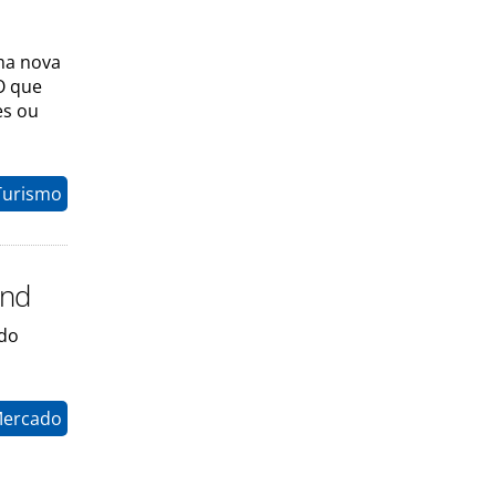
uma nova
O que
es ou
Turismo
end
 do
Mercado