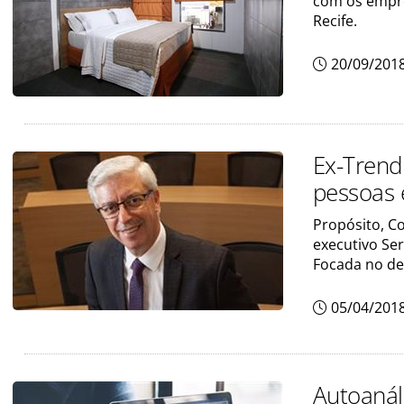
com os empre
Recife.
20/09/201
Ex-Trend
pessoas 
Propósito, Co
executivo Se
Focada no de
05/04/201
Autoanál