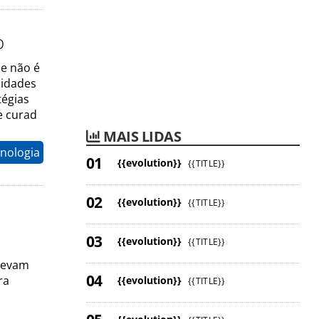
o
e não é
sidades
tégias
e curad
MAIS LIDAS
nologia
{{evolution}}
{{TITLE}}
{{evolution}}
{{TITLE}}
{{evolution}}
{{TITLE}}
crevam
ra
{{evolution}}
{{TITLE}}