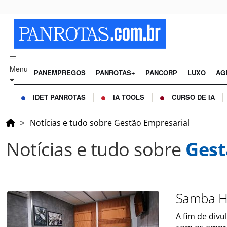
Menu
PANEMPREGOS
PANROTAS+
PANCORP
LUXO
AG
IDET PANROTAS
IA TOOLS
CURSO DE IA
Notícias e tudo sobre Gestão Empresarial
Notícias e tudo sobre
Gest
Samba Ho
A fim de divu