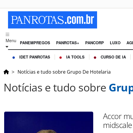
Menu
PANEMPREGOS
PANROTAS+
PANCORP
LUXO
AG
IDET PANROTAS
IA TOOLS
CURSO DE IA
Notícias e tudo sobre Grupo De Hotelaria
Notícias e tudo sobre
Grup
Accor mu
midscale