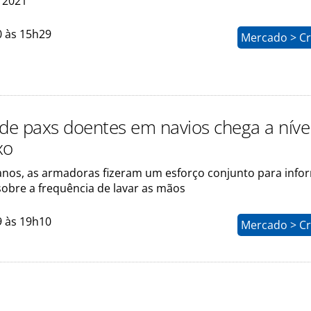
e 2021
0 às 15h29
Mercado > Cr
e paxs doentes em navios chega a níve
xo
anos, as armadoras fizeram um esforço conjunto para info
sobre a frequência de lavar as mãos
9 às 19h10
Mercado > Cr