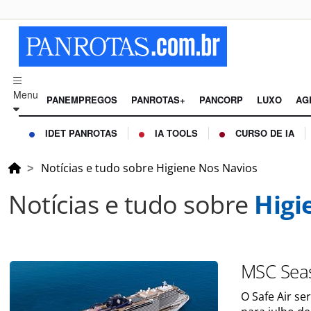
Menu
PANEMPREGOS
PANROTAS+
PANCORP
LUXO
AG
IDET PANROTAS
IA TOOLS
CURSO DE IA
Notícias e tudo sobre Higiene Nos Navios
Notícias e tudo sobre
Higi
MSC Seas
O Safe Air s