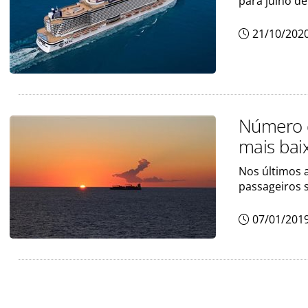
para julho d
21/10/202
Número d
mais bai
Nos últimos 
passageiros 
07/01/201