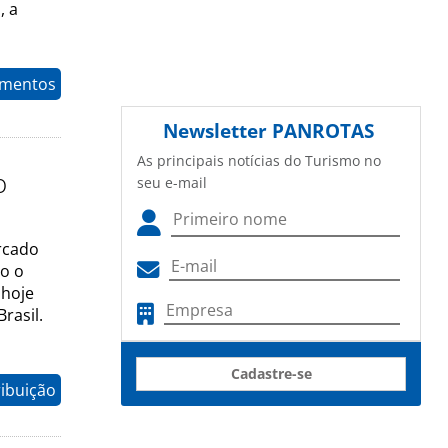
, a
timentos
Newsletter
PANROTAS
As principais notícias do Turismo no
o
seu e-mail
rcado
o o
 hoje
rasil.
Cadastre-se
ribuição