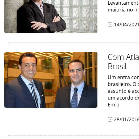
Levantamento
maioria no in
14/04/202
Com Atla
Brasil
Um entra com
brasileiro. 
assunto é ac
um acordo de
Em p
28/01/201