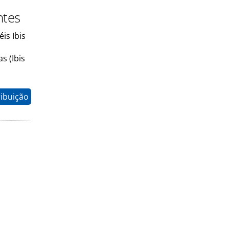
ntes
is Ibis
s (Ibis
ribuição