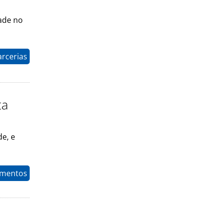
ade no
arcerias
ta
e, e
timentos