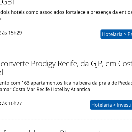
LGBT
dois hotéis como associados fortalece a presença da entid
o
2 às 15h29
Hotelaria > P
 converte Prodigy Recife, da GJP, em Cos
l
to com 163 apartamentos fica na beira da praia de Piedad
amar Costa Mar Recife Hotel by Atlantica
8 às 10h27
Hotelaria > Inves