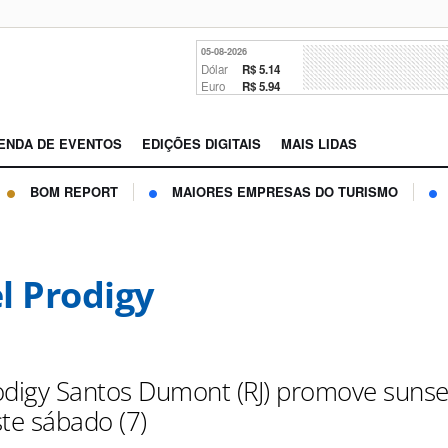
05-08-2026
Dólar
R$ 5.14
Euro
R$ 5.94
ENDA DE EVENTOS
EDIÇÕES DIGITAIS
MAIS LIDAS
BOM REPORT
MAIORES EMPRESAS DO TURISMO
l Prodigy
odigy Santos Dumont (RJ) promove sunse
ste sábado (7)