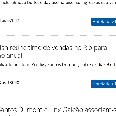
inclui almoço buffet e day use na piscina; ingressos são ve
4 às 07h47
Hotelaria >
sh reúne time de vendas no Rio para
o anual
alizado no Hotel Prodigy Santos Dumont, entre os dias 9 e 
3 às 13h40
Hotelaria >
Santos Dumont e Linx Galeão associam-s