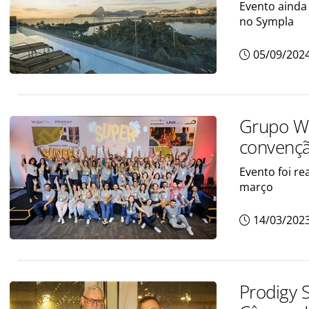
Evento ainda 
no Sympla
05/09/202
Grupo Wi
convençã
Evento foi re
março
14/03/202
Prodigy 