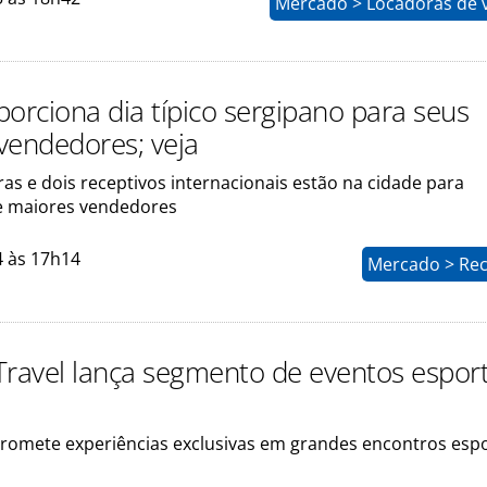
Mercado > Locadoras de v
porciona dia típico sergipano para seus
vendedores; veja
s e dois receptivos internacionais estão na cidade para
e maiores vendedores
4 às 17h14
Mercado > Rec
 Travel lança segmento de eventos espor
omete experiências exclusivas em grandes encontros espo