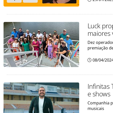
Luck pro
maiores 
Dez operadora
premiação d
08/04/202
Infinitas
e shows
Companhia pr
musicais