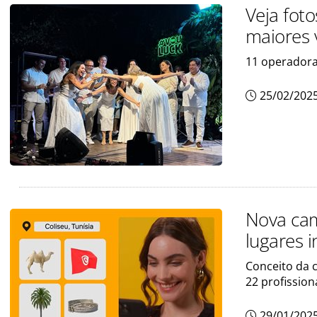
Veja fot
maiores 
11 operadora
25/02/202
Nova cam
lugares i
Conceito da 
22 profission
29/01/202