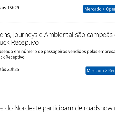
4 às 15h29
Mercado > Ope
gens, Journeys e Ambiental são campeãs
uck Receptivo
baseado em número de passageiros vendidos pelas empres
uck Receptivo
3 às 23h25
Mercado > Rec
os do Nordeste participam de roadshow