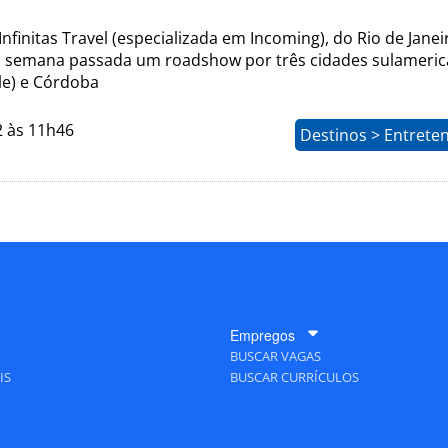
nfinitas Travel (especializada em Incoming), do Rio de Janei
semana passada um roadshow por três cidades sulameric
le) e Córdoba
2 às 11h46
Destinos > Entrete
Empregos
BUSCAR VAGAS
IS
BUSCAR CURRÍCULOS