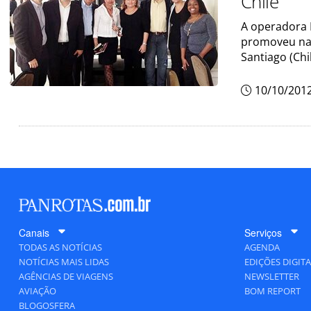
Chile
A operadora I
promoveu na 
Santiago (Chi
10/10/201
Canais
Serviços
TODAS AS NOTÍCIAS
AGENDA
NOTÍCIAS MAIS LIDAS
EDIÇÕES DIGITA
AGÊNCIAS DE VIAGENS
NEWSLETTER
AVIAÇÃO
BOM REPORT
BLOGOSFERA