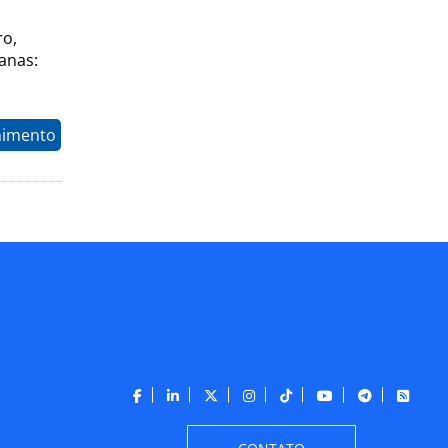
ro,
anas:
nimento