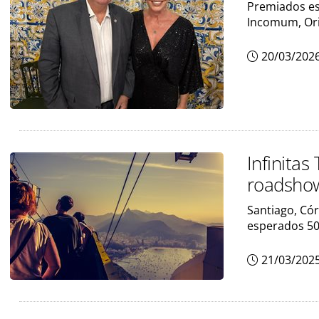
Premiados est
Incomum, Ori
20/03/202
Infinitas
roadshow
Santiago, Cór
esperados 50
21/03/202