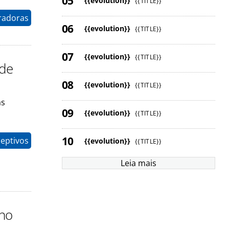
{{evolution}}
{{TITLE}}
radoras
{{evolution}}
{{TITLE}}
{{evolution}}
{{TITLE}}
 de
{{evolution}}
{{TITLE}}
as
{{evolution}}
{{TITLE}}
eptivos
{{evolution}}
{{TITLE}}
Leia mais
 no