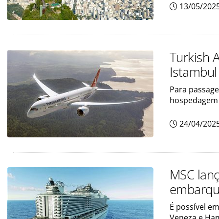
13/05/202
Turkish 
Istambul
Para passagei
hospedagem 
24/04/202
MSC lanç
embarque
É possível e
Veneza e Ha