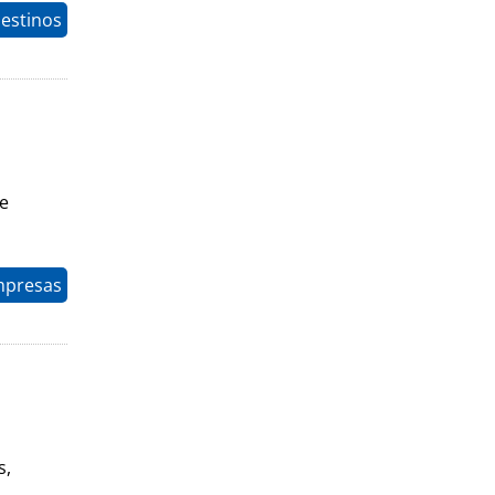
estinos
m
de
mpresas
s,