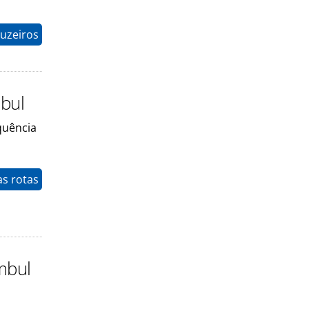
uzeiros
mbul
quência
as rotas
mbul