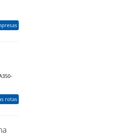
mpresas
A350-
as rotas
ha