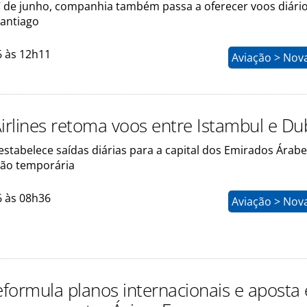
17 de junho, companhia também passa a oferecer voos diári
Santiago
6 às 12h11
Aviação > Nov
Airlines retoma voos entre Istambul e Du
stabelece saídas diárias para a capital dos Emirados Árab
ão temporária
6 às 08h36
Aviação > Nov
reformula planos internacionais e aposta