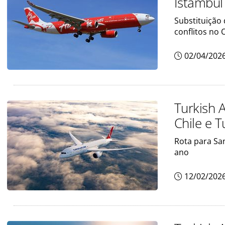
Istambul
Substituição
conflitos no 
02/04/202
Turkish 
Chile e T
Rota para Sa
ano
12/02/202