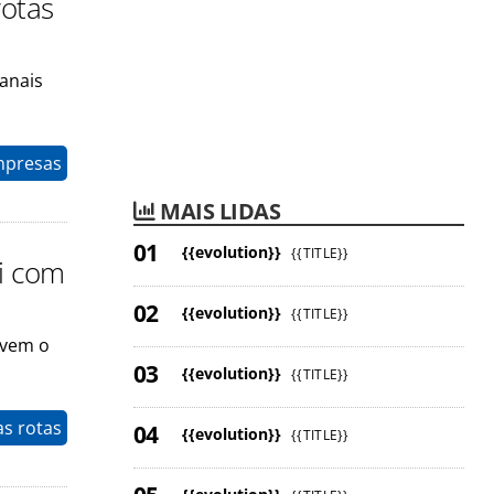
rotas
manais
mpresas
MAIS LIDAS
{{evolution}}
{{TITLE}}
ri com
{{evolution}}
{{TITLE}}
lvem o
{{evolution}}
{{TITLE}}
as rotas
{{evolution}}
{{TITLE}}