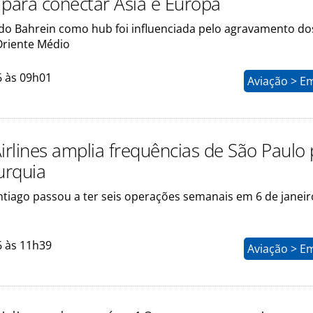
 para conectar Ásia e Europa
 do Bahrein como hub foi influenciada pelo agravamento do
Oriente Médio
6 às 09h01
Aviação > E
Airlines amplia frequências de São Paulo
urquia
ntiago passou a ter seis operações semanais em 6 de janeir
6 às 11h39
Aviação > E