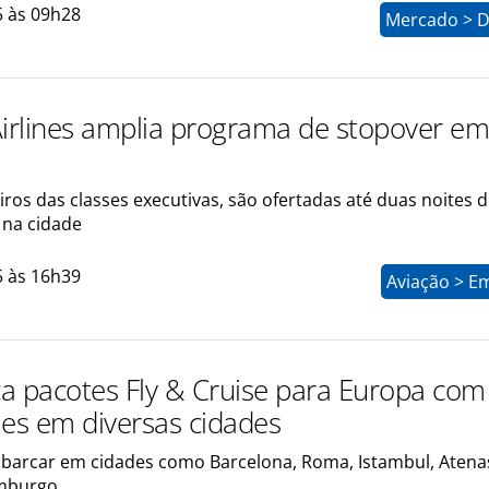
5 às 09h28
Mercado > D
Airlines amplia programa de stopover e
ros das classes executivas, são ofertadas até duas noites 
na cidade
5 às 16h39
Aviação > E
a pacotes Fly & Cruise para Europa com
s em diversas cidades
mbarcar em cidades como Barcelona, Roma, Istambul, Atena
mburgo