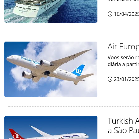
16/04/202
Air Euro
Voos serão r
diária a parti
23/01/202
Turkish 
a São Pa