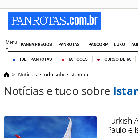
Menu
PANEMPREGOS
PANROTAS+
PANCORP
LUXO
AG
IDET PANROTAS
IA TOOLS
CURSO DE IA
Notícias e tudo sobre Istambul
Notícias e tudo sobre
Ista
Turkish A
Paulo e 