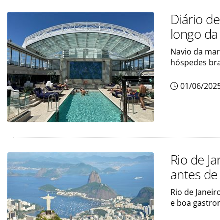
Diário de
longo da
Navio da mar
hóspedes bras
01/06/202
Rio de Ja
antes de
Rio de Janeir
e boa gastro