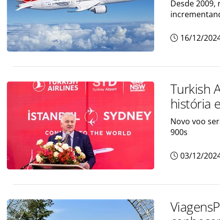
Desde 2009, r
incrementand
16/12/202
Turkish 
história 
Novo voo ser
900s
03/12/202
Viagens