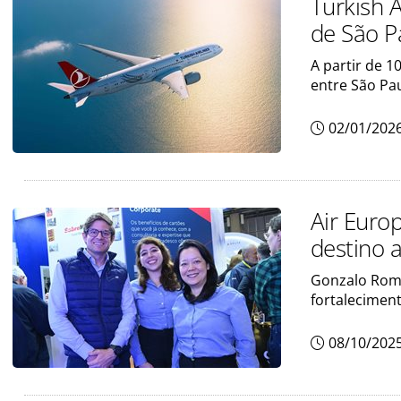
Turkish 
de São P
A partir de 1
entre São Pa
02/01/202
Air Euro
destino 
Gonzalo Rome
fortalecimen
08/10/202