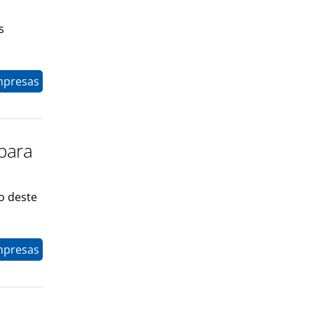
s
mpresas
 para
o deste
mpresas