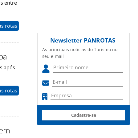
os entre
as rotas
Newsletter
PANROTAS
As principais notícias do Turismo no
bai
seu e-mail
es após
as rotas
Cadastre-se
 em