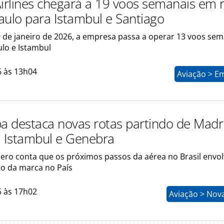
Airlines chegará a 19 voos semanais em 
aulo para Istambul e Santiago
0 de janeiro de 2026, a empresa passa a operar 13 voos se
ulo e Istambul
6 às 13h04
Aviação > E
pa destaca novas rotas partindo de Mad
a Istambul e Genebra
ro conta que os próximos passos da aérea no Brasil envo
to da marca no País
5 às 17h02
Aviação > Nov