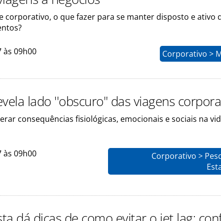
 corporativo, o que fazer para se manter disposto e ativo 
entos?
7 às 09h00
Corporativo > 
vela lado ''obscuro" das viagens corpora
rar consequências fisiológicas, emocionais e sociais na vi
7 às 09h00
Corporativo > Pes
Esta
sta dá dicas de como evitar o jet lag; conf