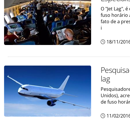
O "Jet Lag",
fuso horário 
fato de a pr
i
18/11/201
Pesquisa
lag
Pesquisadore
Unidos), acr
de fuso horár
11/02/201