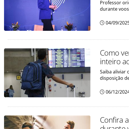
Professor or
durante voos
04/09/202
Como ven
inteiro a
Saiba aliviar
disposição d
06/12/202
Confira 
durante 