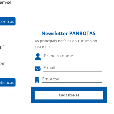
rem-se
contros
Newsletter
PANROTAS
As principais notícias do Turismo no
ar
seu e-mail
com
tísticas
Cadastre-se