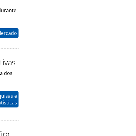
durante
Mercado
tivas
da dos
quisas e
tísticas
ira