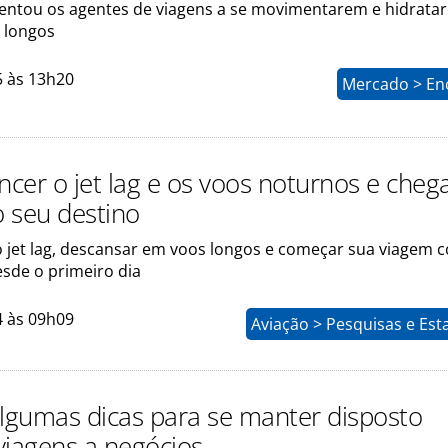
ientou os agentes de viagens a se movimentarem e hidrata
 longos
5 às 13h20
Mercado > En
cer o jet lag e os voos noturnos e cheg
o seu destino
 o jet lag, descansar em voos longos e começar sua viagem 
esde o primeiro dia
4 às 09h09
Aviação > Pesquisas e Esta
algumas dicas para se manter disposto
viagens a negócios