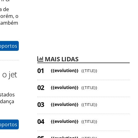
a de
Porém, o
, também
oportos
MAIS LIDAS
{{evolution}}
{{TITLE}}
o jet
{{evolution}}
{{TITLE}}
Estados
udança
{{evolution}}
{{TITLE}}
{{evolution}}
{{TITLE}}
oportos