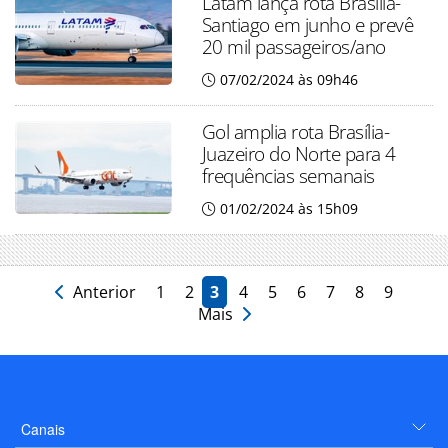
Latam lança rota Brasília-
Santiago em junho e prevê
20 mil passageiros/ano
07/02/2024 às 09h46
Gol amplia rota Brasília-
Juazeiro do Norte para 4
frequências semanais
01/02/2024 às 15h09
Anterior
1
2
3
4
5
6
7
8
9
Mais
Canais