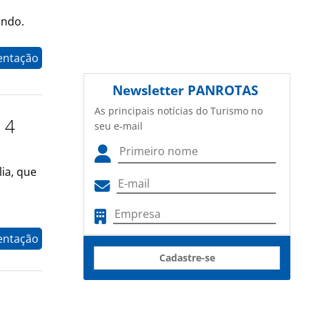
undo.
entação
Newsletter
PANROTAS
As principais notícias do Turismo no
s 4
seu e-mail
ia, que
entação
Cadastre-se