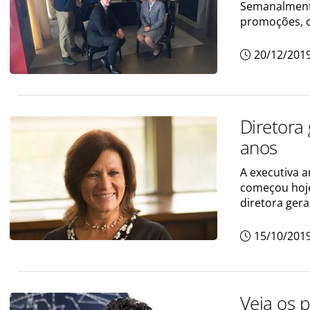
Semanalmente
promoções, c
20/12/201
Diretora 
anos
A executiva 
começou hoje
diretora geral
15/10/201
Veja os 