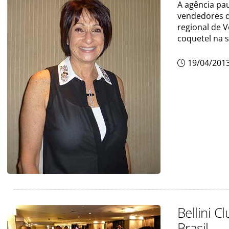
A agência pa
vendedores da
regional de 
coquetel na s
19/04/201
Bellini 
Brasil