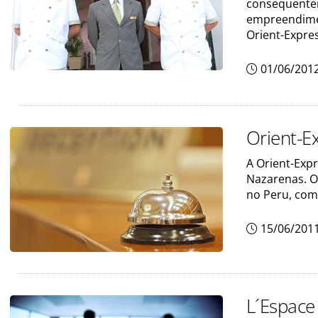
consequentem
empreendimen
Orient-Expre
01/06/201
Orient-E
A Orient-Exp
Nazarenas. O
no Peru, com
15/06/201
L´Espace 