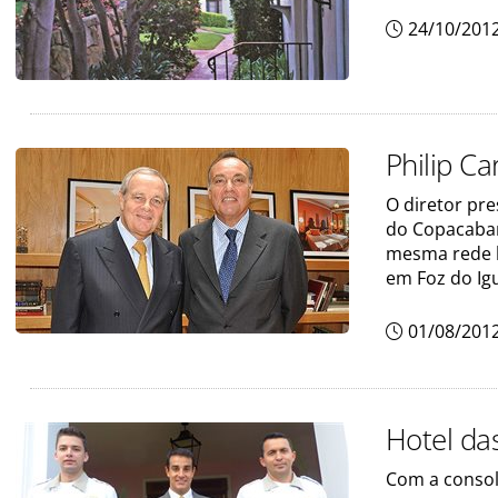
24/10/201
Philip C
O diretor pre
do Copacabana
mesma rede b
em Foz do Igu
01/08/201
Hotel das
Com a consol