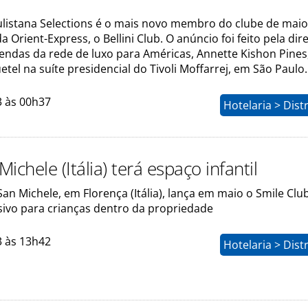
ulistana Selections é o mais novo membro do clube de mai
 Orient-Express, o Bellini Club. O anúncio foi feito pela dir
Vendas da rede de luxo para Américas, Annette Kishon Pines
tel na suíte presidencial do Tivoli Moffarrej, em São Paulo.
3 às 00h37
Hotelaria > Dist
 Michele (Itália) terá espaço infantil
 San Michele, em Florença (Itália), lança em maio o Smile Clu
sivo para crianças dentro da propriedade
3 às 13h42
Hotelaria > Dist