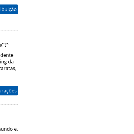
ribuição
ace
ndente
ing da
aratas,
gurações
mundo e,