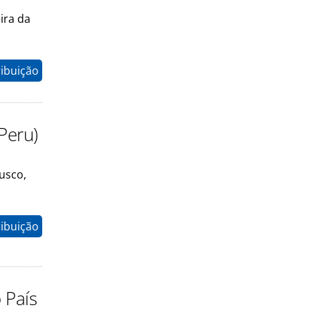
ira da
ribuição
Peru)
usco,
ribuição
 País