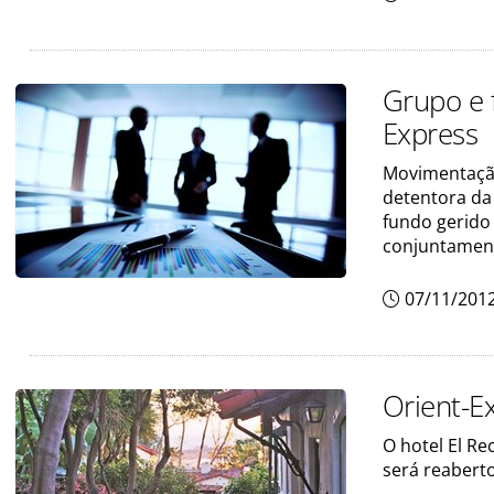
Grupo e 
Express
Movimentação
detentora da 
fundo gerido 
conjuntament
07/11/201
Orient-E
O hotel El Re
será reabert