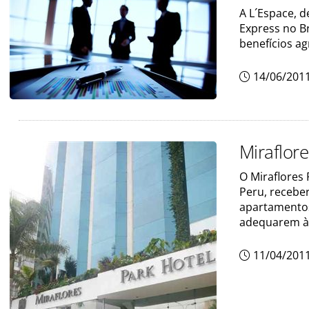
A L´Espace, d
Express no B
benefícios ag
14/06/201
Miraflore
O Miraflores
Peru, recebe
apartamentos
adequarem à
11/04/201