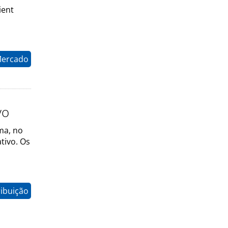
ient
Mercado
vo
ma, no
tivo. Os
ribuição