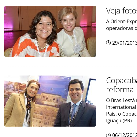
Veja fot
A Orient-Expr
operadoras d
29/01/201
Copacaba
reforma
O Brasil está
International
País, o Copac
Iguaçu (PR).
06/12/201