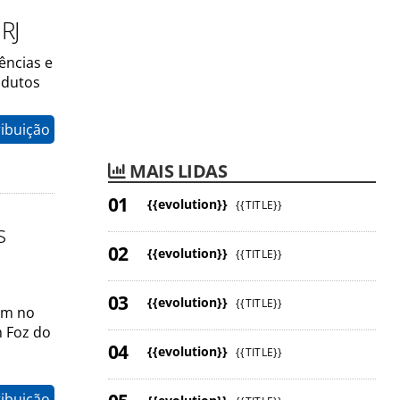
RJ
ências e
odutos
ribuição
MAIS LIDAS
{{evolution}}
{{TITLE}}
s
{{evolution}}
{{TITLE}}
{{evolution}}
{{TITLE}}
tem no
m Foz do
{{evolution}}
{{TITLE}}
ribuição