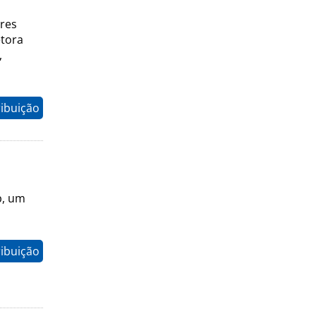
ores
etora
,
ribuição
b, um
ribuição