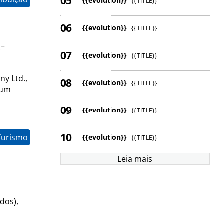
{{evolution}}
{{TITLE}}
{{evolution}}
{{TITLE}}
-
{{evolution}}
{{TITLE}}
y Ltd.,
{{evolution}}
{{TITLE}}
 um
{{evolution}}
{{TITLE}}
Turismo
{{evolution}}
{{TITLE}}
Leia mais
dos),