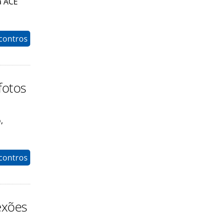
a ACE
contros
fotos
,
contros
exões