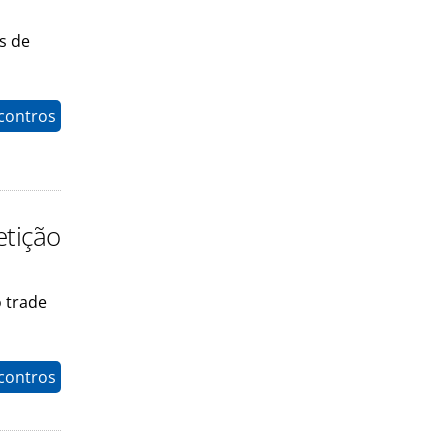
s de
contros
tição
o trade
contros