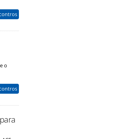
contros
e o
contros
 para