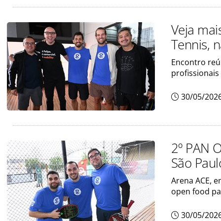
Veja mai
Tennis, 
Encontro reú
profissionai
30/05/202
2º PAN O
São Paulo
Arena ACE, e
open food pa
30/05/202