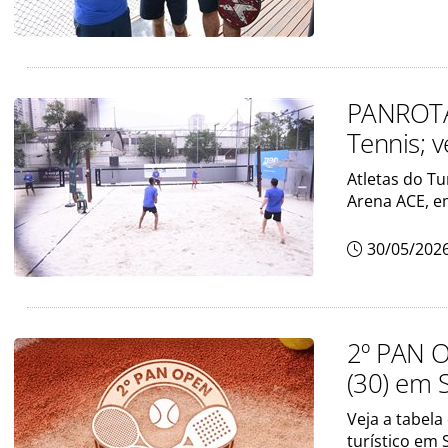
PANROTAS
Tennis; v
Atletas do T
Arena ACE, e
30/05/202
2º PAN O
(30) em 
Veja a tabel
turístico em 