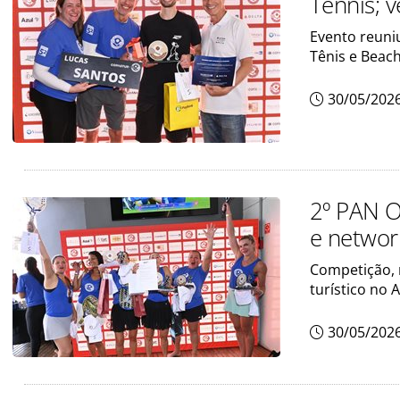
Tennis; v
Evento reuniu
Tênis e Beac
30/05/202
2º PAN O
e network
Competição, n
turístico no 
30/05/202