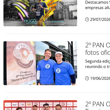
Destacamos 9
empresas alt
29/07/202
2º PAN O
fotos ofi
Segunda ediç
reunindo o t
19/06/202
2º PAN O