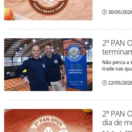
30/05/202
2º PAN O
terminam
Não perca a 
trade nas qu
22/05/202
2º PAN O
dia de m