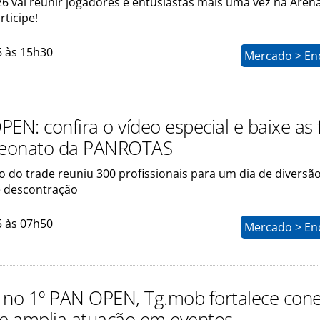
26 vai reunir jogadores e entusiastas mais uma vez na Aren
rticipe!
6 às 15h30
Mercado > En
EN: confira o vídeo especial e baixe as 
eonato da PANROTAS
o do trade reuniu 300 profissionais para um dia de diversão
 descontração
5 às 07h50
Mercado > En
 no 1º PAN OPEN, Tg.mob fortalece con
 e amplia atuação em eventos