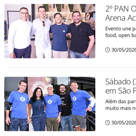
2º PAN O
Arena Ac
Evento une 
food, open ba
30/05/202
Sábado (
em São P
Além das part
muito mais n
30/05/202