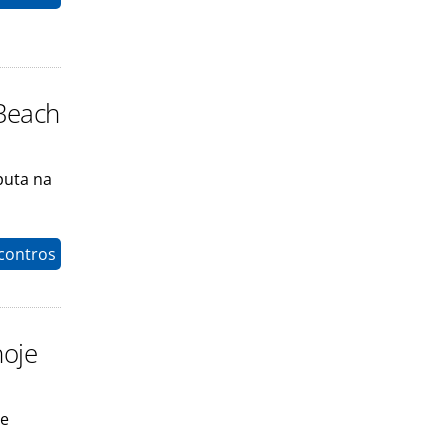
Beach
puta na
contros
hoje
de