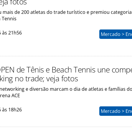
eja fotos
 mais de 200 atletas do trade turístico e premiou categoria
h Tennis
6 às 21h56
Mercado > En
PEN de Tênis e Beach Tennis une compe
ing no trade; veja fotos
etworking e diversão marcam o dia de atletas e famílias d
Arena ACE
6 às 18h26
Mercado > En