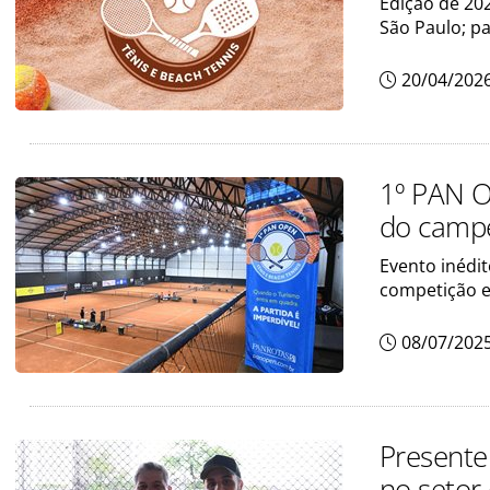
Edição de 20
São Paulo; pa
20/04/202
1º PAN OP
do camp
Evento inédit
competição e
08/07/202
Presente
no setor