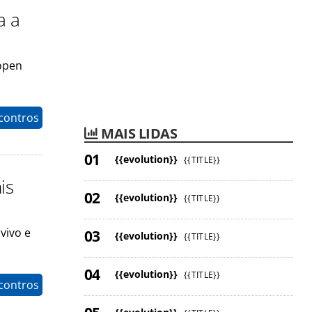
a a
open
contros
MAIS LIDAS
{{evolution}}
{{TITLE}}
is
{{evolution}}
{{TITLE}}
vivo e
{{evolution}}
{{TITLE}}
{{evolution}}
{{TITLE}}
contros