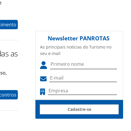
e
cimento
Newsletter
PANROTAS
As principais notícias do Turismo no
das as
seu e-mail
so,
contros
Cadastre-se