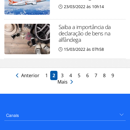
23/03/2022 às 10h14
Saiba a importância da
declaração de bens na
alfândega
15/03/2022 às 07h58
Anterior
1
2
3
4
5
6
7
8
9
Mais
Canais