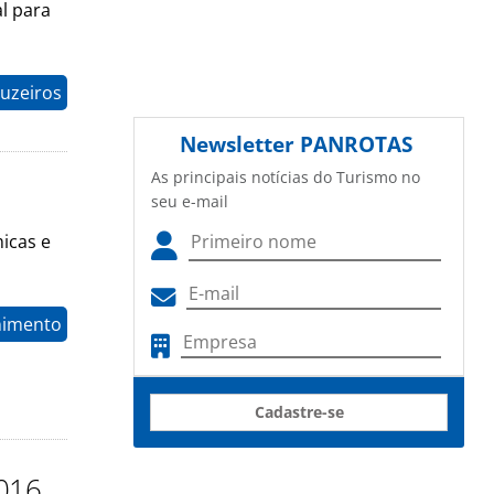
l para
uzeiros
Newsletter
PANROTAS
As principais notícias do Turismo no
seu e-mail
icas e
nimento
Cadastre-se
016,