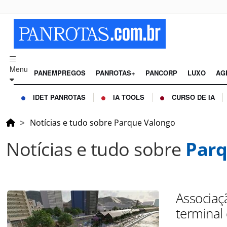
Menu
PANEMPREGOS
PANROTAS+
PANCORP
LUXO
AG
IDET PANROTAS
IA TOOLS
CURSO DE IA
Notícias e tudo sobre Parque Valongo
Notícias e tudo sobre
Parq
Associaç
terminal