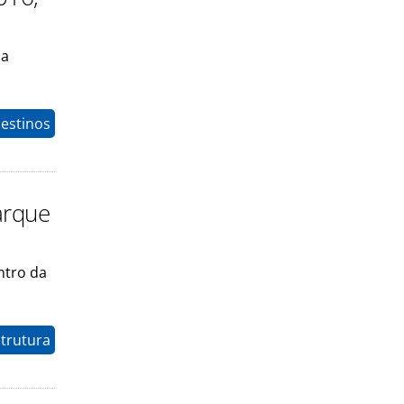
da
Destinos
Parque
ntro da
strutura