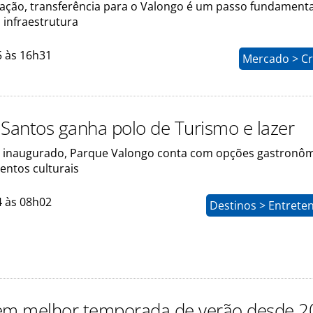
iação, transferência para o Valongo é um passo fundamenta
 infraestrutura
5 às 16h31
Mercado > Cr
 Santos ganha polo de Turismo e lazer
inaugurado, Parque Valongo conta com opções gastronôm
entos culturais
4 às 08h02
Destinos > Entrete
em melhor temporada de verão desde 2