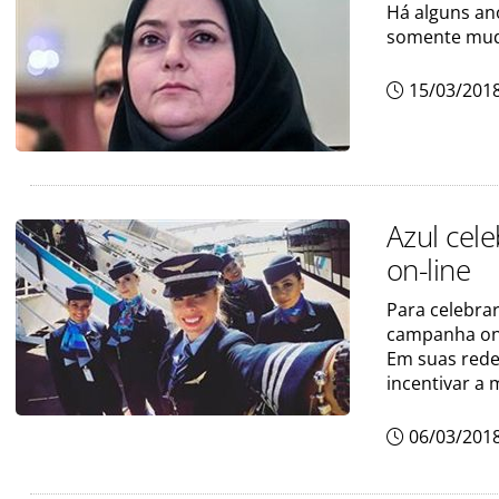
Há alguns ano
somente muda
15/03/201
Azul cel
on-line
Para celebrar
campanha onl
Em suas rede
incentivar a
06/03/201