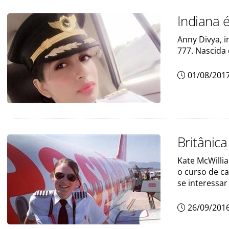
Indiana 
Anny Divya, i
777. Nascida
01/08/201
Britânic
Kate McWillia
o curso de c
se interessar
26/09/201