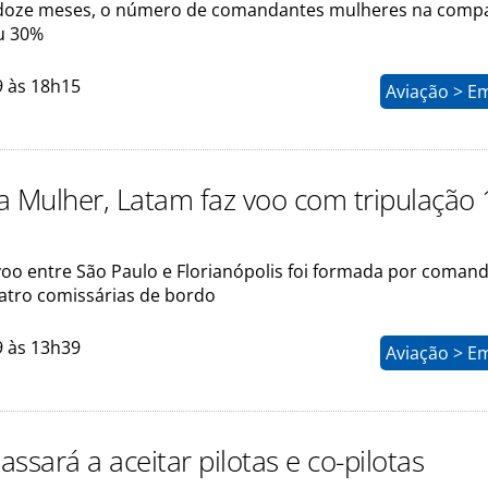
 doze meses, o número de comandantes mulheres na comp
u 30%
9 às 18h15
Aviação > E
a Mulher, Latam faz voo com tripulação
voo entre São Paulo e Florianópolis foi formada por comand
uatro comissárias de bordo
9 às 13h39
Aviação > E
passará a aceitar pilotas e co-pilotas