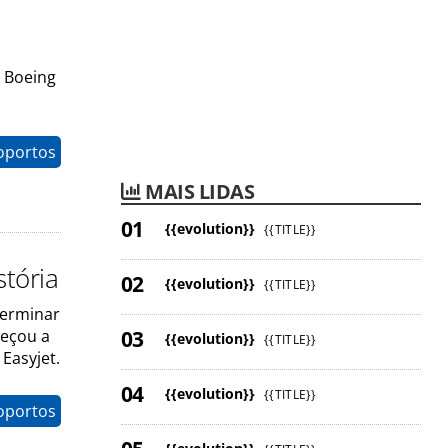
o Boeing
oportos
MAIS LIDAS
{{evolution}}
{{TITLE}}
stória
{{evolution}}
{{TITLE}}
terminar
meçou a
{{evolution}}
{{TITLE}}
Easyjet.
{{evolution}}
{{TITLE}}
oportos