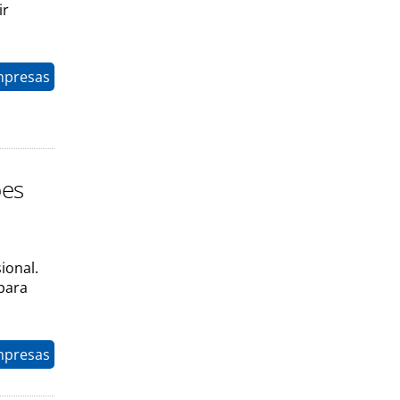
ir
mpresas
ões
ional.
para
mpresas