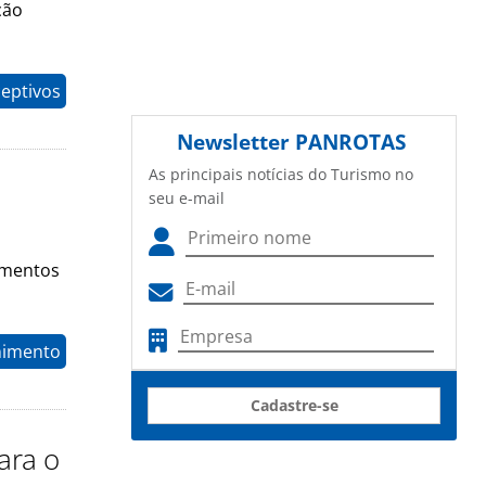
ção
eptivos
Newsletter
PANROTAS
As principais notícias do Turismo no
seu e-mail
timentos
nimento
Cadastre-se
ara o