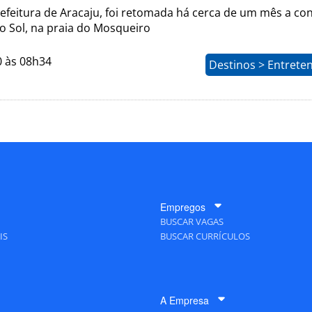
efeitura de Aracaju, foi retomada há cerca de um mês a co
o Sol, na praia do Mosqueiro
0 às 08h34
Destinos > Entrete
Empregos
BUSCAR VAGAS
IS
BUSCAR CURRÍCULOS
A Empresa