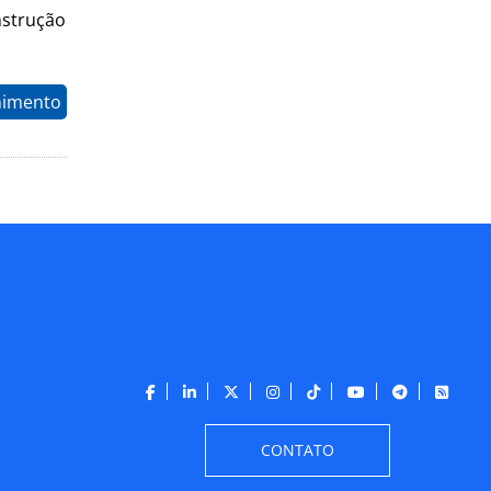
nstrução
nimento
CONTATO