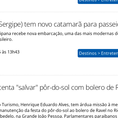
(Sergipe) tem novo catamarã para passei
rgipana recebe nova embarcação, uma das mais modernas d
ileiro.
5 às 13h43
Destinos > Entrete
tenta "salvar" pôr-do-sol com bolero de 
o Turismo, Henrique Eduardo Alves, tem árdua missão à me
manutenção da festa do pôr-do-sol ao bolero de Ravel no R
abedelo, na Grande João Pessoa. Parlamentares paraibano