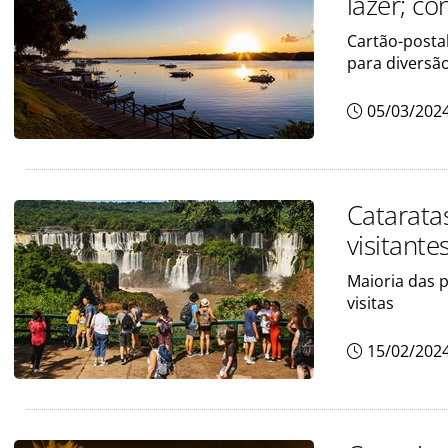
lazer; c
Cartão-postal
para diversã
05/03/202
Catarata
visitante
Maioria das p
visitas
15/02/202