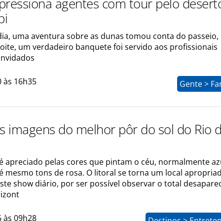
pressiona agentes com tour pelo desert
bi
dia, uma aventura sobre as dunas tomou conta do passeio,
ite, um verdadeiro banquete foi servido aos profissionais
convidados
0 às 16h35
Gente > Fa
as imagens do melhor pôr do sol do Rio 
 é apreciado pelas cores que pintam o céu, normalmente az
té mesmo tons de rosa. O litoral se torna um local apropria
 este show diário, por ser possível observar o total desapar
rizont
6 às 09h28
Destinos > Entrete