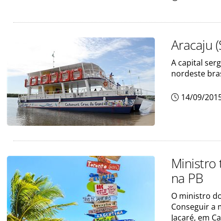
Aracaju 
A capital se
nordeste bras
14/09/201
Ministro 
na PB
O ministro d
Conseguir a 
Jacaré, em C