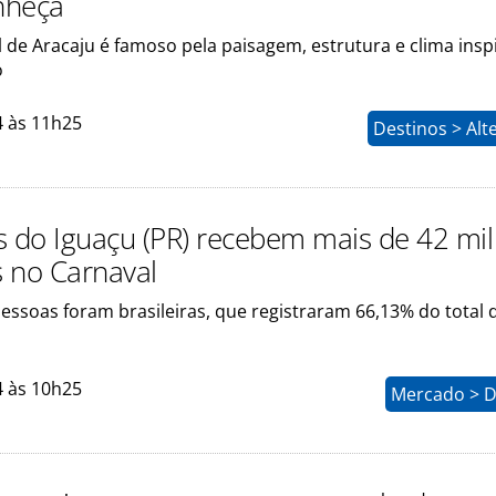
onheça
 de Aracaju é famoso pela paisagem, estrutura e clima insp
o
4 às 11h25
Destinos > Alt
s do Iguaçu (PR) recebem mais de 42 mil
s no Carnaval
essoas foram brasileiras, que registraram 66,13% do total 
4 às 10h25
Mercado > D