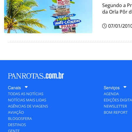
Segundo a Pr
da Orla Pôr d
07/01/201
Canais
Serviços
TODAS AS NOTÍCIAS
AGENDA
NOTÍCIAS MAIS LIDAS
EDIÇÕES DIGITA
AGÊNCIAS DE VIAGENS
NEWSLETTER
AVIAÇÃO
BOM REPORT
BLOGOSFERA
DESTINOS
GENTE