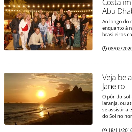
Costa im
Abu Dha
Ao longo do 
enquanto à no
brasileiros 
08/02/202
Veja bel
Janeiro
O pôr-do-sol
laranja, ou a
se assistir a
do Sol no ho
18/11/201