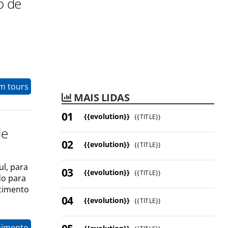
o de
m tours
MAIS LIDAS
{{evolution}}
{{TITLE}}
de
{{evolution}}
{{TITLE}}
ul, para
{{evolution}}
{{TITLE}}
do para
ecimento
{{evolution}}
{{TITLE}}
nimento