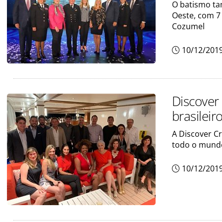
O batismo ta
Oeste, com 7
Cozumel
10/12/201
Discover
brasileir
A Discover C
todo o mundo
10/12/201