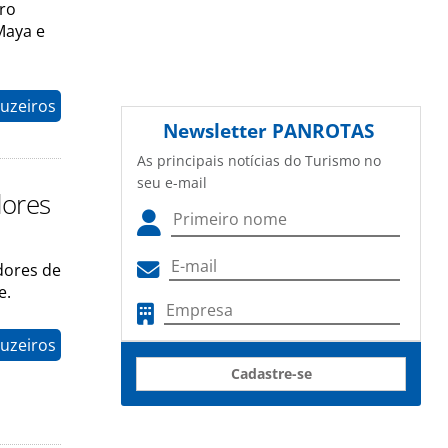
iro
Maya e
uzeiros
Newsletter
PANROTAS
As principais notícias do Turismo no
seu e-mail
dores
dores de
e.
uzeiros
Cadastre-se