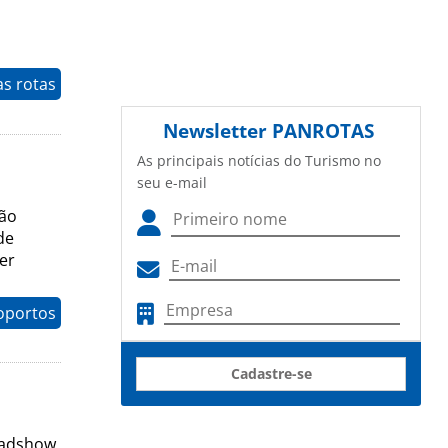
as rotas
Newsletter
PANROTAS
As principais notícias do Turismo no
seu e-mail
São
de
er
oportos
Cadastre-se
oadshow