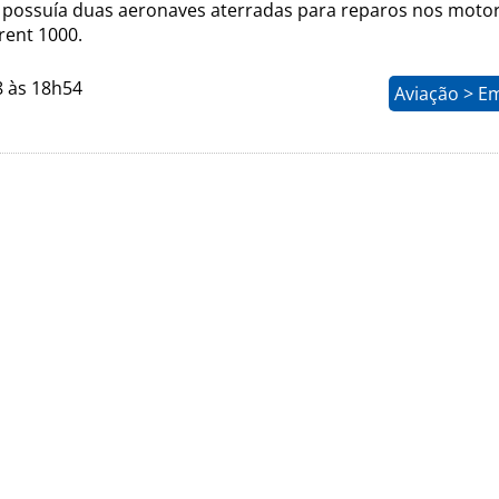
possuía duas aeronaves aterradas para reparos nos moto
rent 1000.
8 às 18h54
Aviação > E