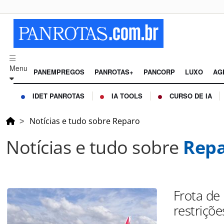
Menu
PANEMPREGOS
PANROTAS+
PANCORP
LUXO
AG
IDET PANROTAS
IA TOOLS
CURSO DE IA
Notícias e tudo sobre Reparo
Notícias e tudo sobre
Rep
Frota de
restriçõe