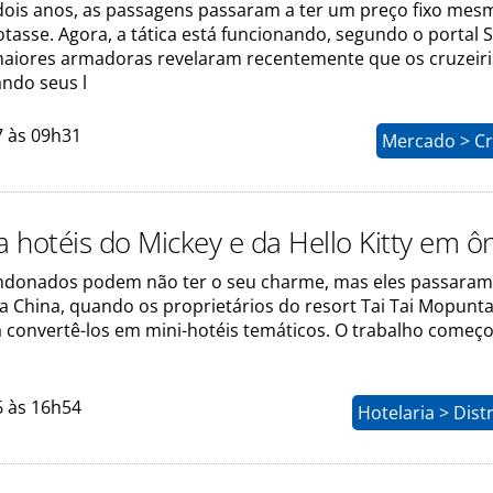
dois anos, as passagens passaram a ter um preço fixo mes
otasse. Agora, a tática está funcionando, segundo o portal Sk
maiores armadoras revelaram recentemente que os cruzeiri
ando seus l
7 às 09h31
Mercado > Cr
a hotéis do Mickey e da Hello Kitty em ô
ndonados podem não ter o seu charme, mas eles passaram
a China, quando os proprietários do resort Tai Tai Mopunta
convertê-los em mini-hotéis temáticos. O trabalho começ
6 às 16h54
Hotelaria > Dist