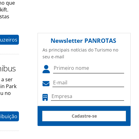
mo que
ift.
stas
uzeiros
Newsletter
PANROTAS
As principais notícias do Turismo no
seu e-mail
nibus
 a ser
in Park
ou no
ribuição
Cadastre-se