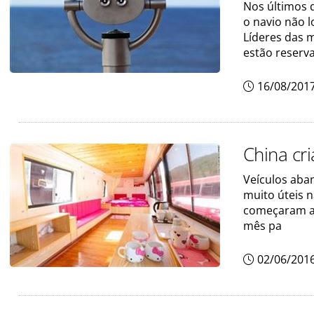
Nos últimos 
o navio não l
Líderes das 
estão reserv
16/08/201
China cri
Veículos aba
muito úteis n
começaram a 
mês pa
02/06/201