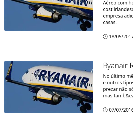
Aéreo com ho
cost irlandes
empresa adici
casas.
18/05/201
Ryanair 
No último mê
e outros tipo
prezar não só
mas tamb&e
07/07/201