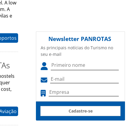
l. A low
em. A
ilas e
oportos
Newsletter
PANROTAS
As principais notícias do Turismo no
seu e-mail
TAs
hostels
 quer
 cost,
 Aviação
Cadastre-se