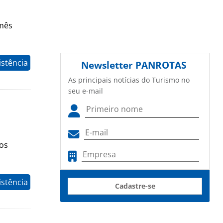
 mês
istência
Newsletter
PANROTAS
As principais notícias do Turismo no
seu e-mail
tos
istência
Cadastre-se