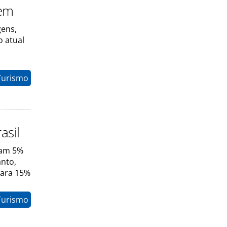
gem
gens,
o atual
Turismo
asil
vam 5%
anto,
para 15%
Turismo