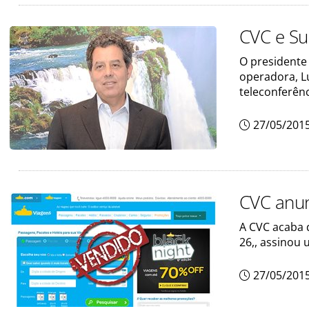
CVC e S
O presidente 
operadora, 
teleconferênc
27/05/201
CVC anu
A CVC acaba d
26,, assinou
27/05/201