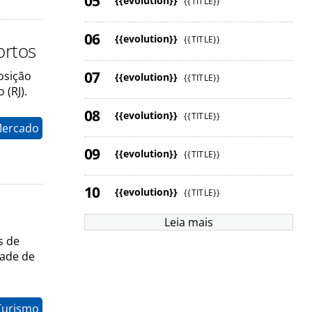
{{evolution}}
{{TITLE}}
{{evolution}}
{{TITLE}}
ortos
osição
{{evolution}}
{{TITLE}}
(RJ).
{{evolution}}
{{TITLE}}
Mercado
{{evolution}}
{{TITLE}}
{{evolution}}
{{TITLE}}
Leia mais
s de
dade de
Turismo