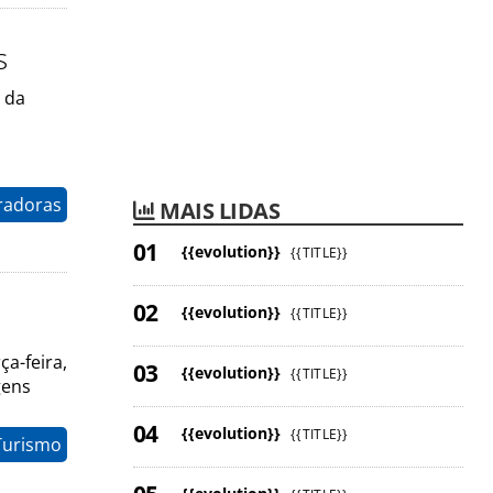
s
s da
radoras
MAIS LIDAS
{{evolution}}
{{TITLE}}
{{evolution}}
s
{{TITLE}}
a-feira,
{{evolution}}
{{TITLE}}
gens
{{evolution}}
{{TITLE}}
Turismo