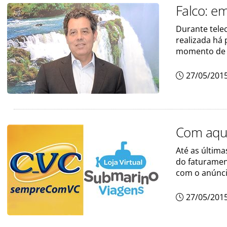
Falco: e
Durante tele
realizada há 
momento de t
27/05/201
Com aqui
Até as última
do faturament
com o anúnci
27/05/201