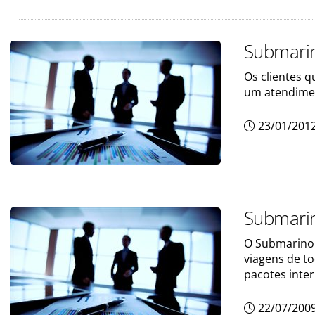
Submarin
Os clientes 
um atendimen
23/01/201
Submarin
O Submarino 
viagens de t
pacotes inte
22/07/200