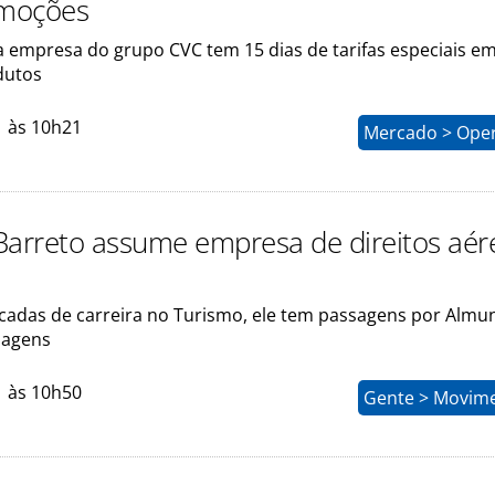
moções
empresa do grupo CVC tem 15 dias de tarifas especiais e
dutos
1 às 10h21
Mercado > Ope
Barreto assume empresa de direitos aér
adas de carreira no Turismo, ele tem passagens por Almu
iagens
1 às 10h50
Gente > Movim