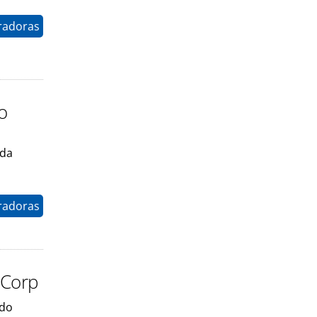
radoras
o
 da
radoras
 Corp
 do