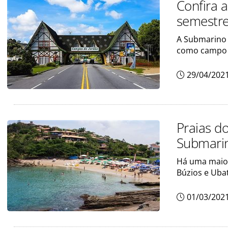
Confira 
semestr
A Submarino 
como campo 
29/04/202
Praias d
Submari
Há uma maior
Búzios e Uba
01/03/202