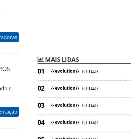
m
radoras
MAIS LIDAS
eos
{{evolution}}
{{TITLE}}
{{evolution}}
ndo e
{{TITLE}}
{{evolution}}
{{TITLE}}
entação
{{evolution}}
{{TITLE}}