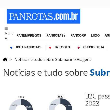
Menu
PANEMPREGOS
PANROTAS+
PANCORP
LUXO
AG
IDET PANROTAS
IA TOOLS
CURSO DE IA
Notícias e tudo sobre Submarino Viagens
Notícias e tudo sobre
Subm
B2C pass
2023