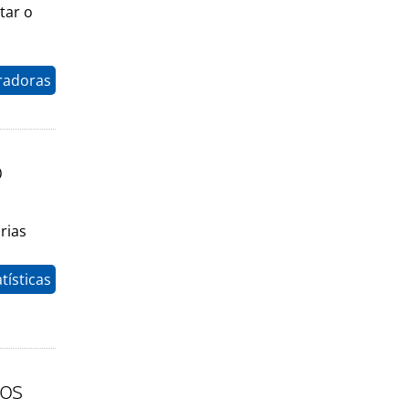
tar o
radoras
o
rias
tísticas
nos