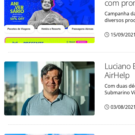
com pro
Campanha da 
diversos pro
15/09/202
Luciano 
AirHelp
Com duas déc
Submarino V
03/08/202