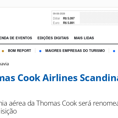
09-08-2026
Dólar
R$ 5.097
Euro
R$ 5.891
ENDA DE EVENTOS
EDIÇÕES DIGITAIS
MAIS LIDAS
BOM REPORT
MAIORES EMPRESAS DO TURISMO
navia
as Cook Airlines Scandin
ia aérea da Thomas Cook será renome
isição