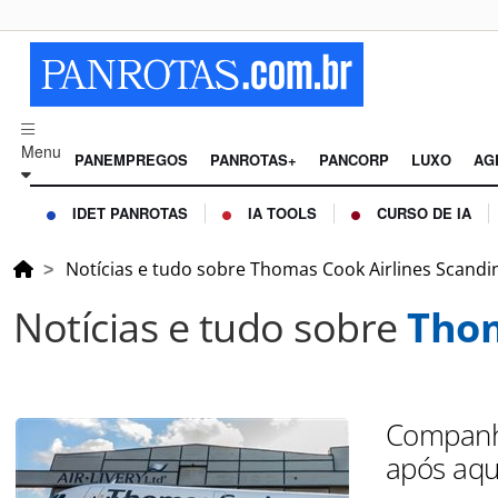
Menu
PANEMPREGOS
PANROTAS+
PANCORP
LUXO
AG
IDET PANROTAS
IA TOOLS
CURSO DE IA
Notícias e tudo sobre Thomas Cook Airlines Scandi
Notícias e tudo sobre
Thom
Companh
após aqu