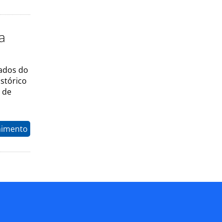
a
tados do
stórico
a de
nimento