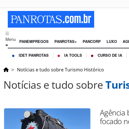
Menu
PANEMPREGOS
PANROTAS+
PANCORP
LUXO
AG
IDET PANROTAS
IA TOOLS
CURSO DE IA
Notícias e tudo sobre Turismo Histórico
Notícias e tudo sobre
Turi
Agência b
focado n