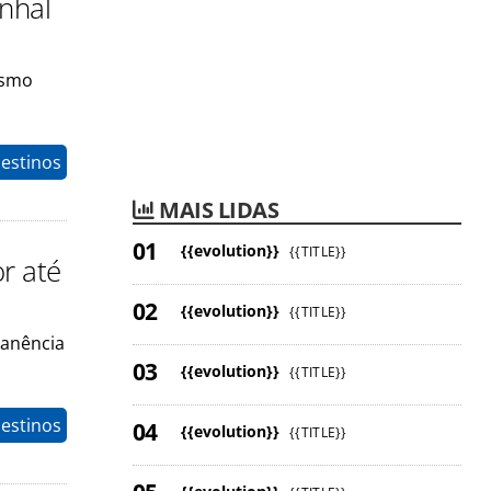
nhal
ismo
estinos
MAIS LIDAS
{{evolution}}
{{TITLE}}
or até
{{evolution}}
{{TITLE}}
manência
{{evolution}}
{{TITLE}}
estinos
{{evolution}}
{{TITLE}}