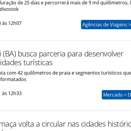
uração de 25 dias e percorrerá mais de 9 mil quilômetros, 
divostok
4 às 12h07
Agências de Viagens 
 (BA) busca parceria para desenvolver
idades turísticas
nta com 42 quilômetros de praia e segmentos turísticos qu
 formatados
1 às 12h33
Mercado > D
aça volta a circular nas cidades históri