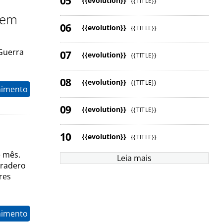
{{evolution}}
{{TITLE}}
 em
{{evolution}}
{{TITLE}}
Guerra
{{evolution}}
{{TITLE}}
{{evolution}}
{{TITLE}}
nimento
{{evolution}}
{{TITLE}}
{{evolution}}
{{TITLE}}
e mês.
Leia mais
aradero
res
nimento