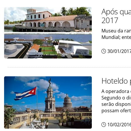
Após qua
2017
Museu da ram
Mundial; ent
30/01/201
Hoteldo 
A operadora 
Segundo o di
serão dispon
possam ofert
10/02/201