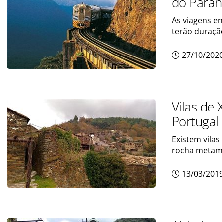
do Para
As viagens e
terão duraçã
27/10/202
Vilas de 
Portugal
Existem vila
rocha metamó
13/03/201