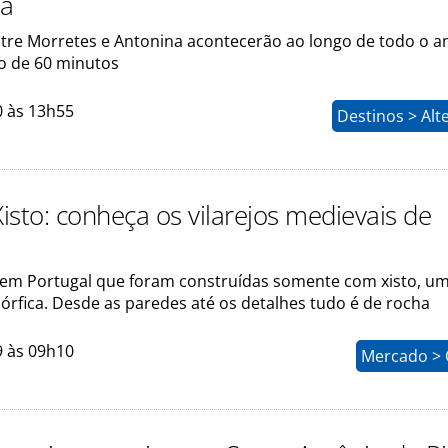
ná
ntre Morretes e Antonina acontecerão ao longo de todo o a
o de 60 minutos
0 às 13h55
Destinos > Alt
Xisto: conheça os vilarejos medievais de
s em Portugal que foram construídas somente com xisto, um
rfica. Desde as paredes até os detalhes tudo é de rocha
9 às 09h10
Mercado > 