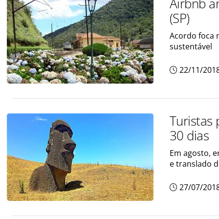
Airbnb a
(SP)
Acordo foca n
sustentável
22/11/201
Turistas 
30 dias
Em agosto, e
e translado d
27/07/201