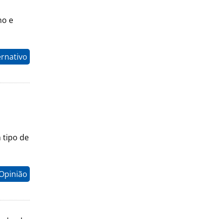
no e
ernativo
 tipo de
Opinião