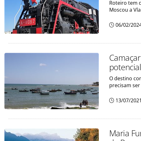
Roteiro tem d
Moscou a Vla
06/02/202
Camaçari
potencial
O destino co
precisam ser
13/07/202
Maria Fum