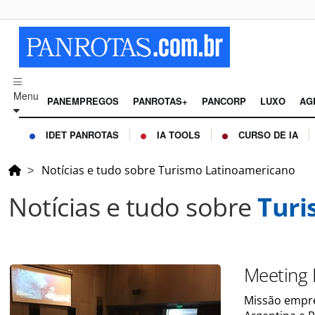
Menu
PANEMPREGOS
PANROTAS+
PANCORP
LUXO
AG
IDET PANROTAS
IA TOOLS
CURSO DE IA
Notícias e tudo sobre Turismo Latinoamericano
Notícias e tudo sobre
Turi
Meeting 
Missão empre