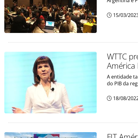
Argentina e 
15/03/202
WTTC pre
América 
A entidade t
do PIB da reg
18/08/202
FIT Amér