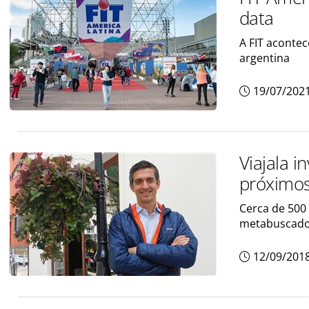
data
A FIT acontec
argentina
19/07/202
Viajala i
próximos
Cerca de 500
metabuscad
12/09/201