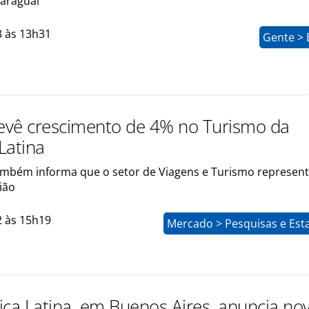
Paraguai
3 às 13h31
Gente > 
vê crescimento de 4% no Turismo da
Latina
ambém informa que o setor de Viagens e Turismo represen
ião
2 às 15h19
Mercado > Pesquisas e Esta
ica Latina, em Buenos Aires, anuncia no