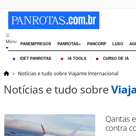
Menu
PANEMPREGOS
PANROTAS+
PANCORP
LUXO
AG
IDET PANROTAS
IA TOOLS
CURSO DE IA
Notícias e tudo sobre Viajante Internacional
Notícias e tudo sobre
Viaj
Qantas e
contra c