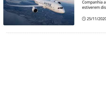
Companhia aé
estiverem di
25/11/202