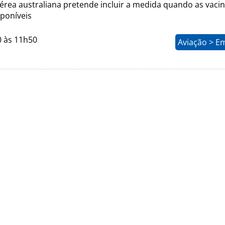
rea australiana pretende incluir a medida quando as vaci
sponíveis
0 às 11h50
Aviação > E