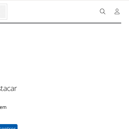
tacar
cem
contros