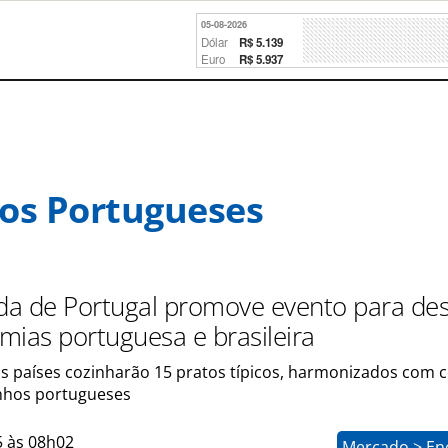
05-08-2026
Dólar
R$ 5.139
Euro
R$ 5.937
os Portugueses
a de Portugal promove evento para des
mias portuguesa e brasileira
is países cozinharão 15 pratos típicos, harmonizados com 
inhos portugueses
5 às 08h02
Mercado > En